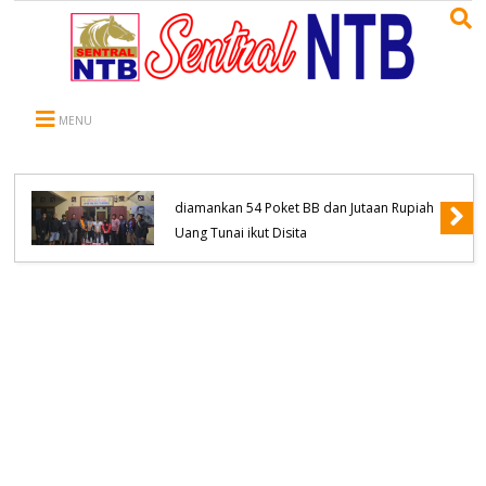
MENU
Komitmen Tanpa Kompromi, Polsek
Tambora Bongkar Sindikat Jaringan
Pengedar Narkoba empat Orang
diamankan 54 Poket BB dan Jutaan Rupiah
Uang Tunai ikut Disita