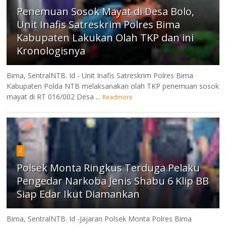
Penemuan Sosok Mayat di Desa Bolo,
Unit Inafis Satreskrim Polres Bima
Kabupaten Lakukan Olah TKP dan ini
Kronologisnya
Bima, SentralNTB. Id - Unit Inafis Satreskrim Polres Bima
Kabupaten Polda NTB melaksanakan olah TKP penemuan sosok
mayat di RT 016/002 Desa ...
Readmore
2
Polsek Monta Ringkus Terduga Pelaku
Pengedar Narkoba Jenis Shabu 6 Klip BB
Siap Edar Ikut Diamankan
Bima, SentralNTB. Id -Jajaran Polsek Monta Polres Bima