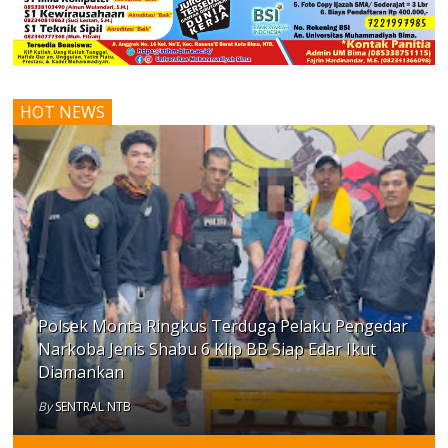
HOT NEWS
Polsek Monta Ringkus Terduga Pelaku Pengedar
Narkoba Jenis Shabu 6 Klip BB Siap Edar Ikut
Diamankan
By
SENTRAL NTB