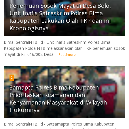
Penemuan Sosok Mayat di Desa Bolo,
Unit Inafis Satreskrim Polres Bima
Kabupaten Lakukan Olah TKP dan ini
Kronologisnya
Bima, SentralNTB. Id - Unit Inafis Satreskrim Polres Bima
Kabupaten Polda NTB melaksanakan olah TKP penemuan sosok
mayat di RT 016/002 Desa ...
Readmore
2
Samapta Polres Bima Kabupaten
Prioritaskan Keamanan dan
Kenyamanan Masyarakat di Wilayah
Hukumnya
Bima, SentralNTB. Id - Satsamapta Polres Bima Kabupaten