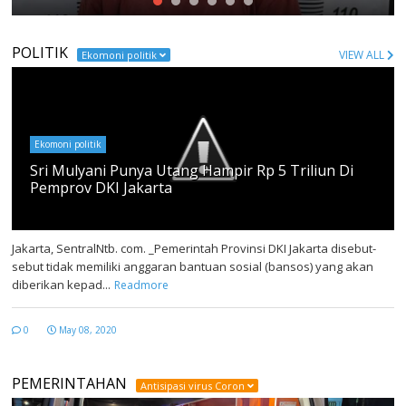
POLITIK
VIEW ALL
Ekomoni politik
Ekomoni politik
Sri Mulyani Punya Utang Hampir Rp 5 Triliun Di
Pemprov DKI Jakarta
By
Anonymous
Jakarta, SentralNtb. com. _Pemerintah Provinsi DKI Jakarta disebut-
sebut tidak memiliki anggaran bantuan sosial (bansos) yang akan
diberikan kepad...
Readmore
0
May 08, 2020
PEMERINTAHAN
Antisipasi virus Coron