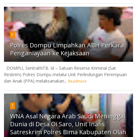
6
Polres Dompu Limpahkan ABH Perkara
Penganiayaan ke Kejaksaan
DOMPU, SentralNTB. Id – Satuan Reserse Kriminal (Sat
Reskrim) Polres Dompu melalui Unit Perlindungan Perempuan
dan Anak (PPA) melaksanakan...
Readmore
7
WNA Asal Negara Arab Saudi Meninggal
Dunia di Desa Oi Saro, Unit Inafis
Satreskrim Polres Bima Kabupaten Olah