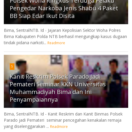
Polsek Woha Ringkus Terduga Pelaku
Pengedar Narkoba Jenis Shabu 4 Paket
BB Siap Edar Ikut Disita
Bima, SentralNTB. Id - Jajaran Kepolisian Sektor Woha Polres
Bima Kabupaten Polda NTB berhasil mengungkap kasus dugaan
tindak pidana narkoti...
Readmore
5
Kanit Reskrim Polsek Parado Jadi
Pemateri Seminar KKN Universitas
Muhammadiyah Bima dan Ini
Penyampaiannya
Bima, SentralNTB. Id - Kanit Reskrim dan Kanit Binmas Polsek
Parado jadi Pemateri seminar pencegahan kenakalan remaja
yang diselenggarakan ...
Readmore