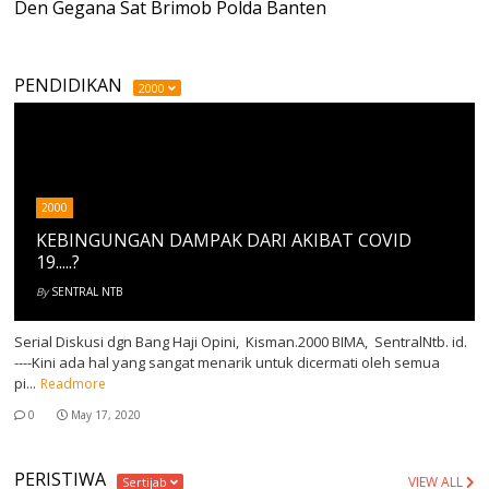
Den Gegana Sat Brimob Polda Banten
PENDIDIKAN
2000
2000
KEBINGUNGAN DAMPAK DARI AKIBAT COVID
19.....?
By
SENTRAL NTB
Serial Diskusi dgn Bang Haji Opini, Kisman.2000 BIMA, SentralNtb. id.
----Kini ada hal yang sangat menarik untuk dicermati oleh semua
pi...
Readmore
0
May 17, 2020
PERISTIWA
VIEW ALL
Sertijab