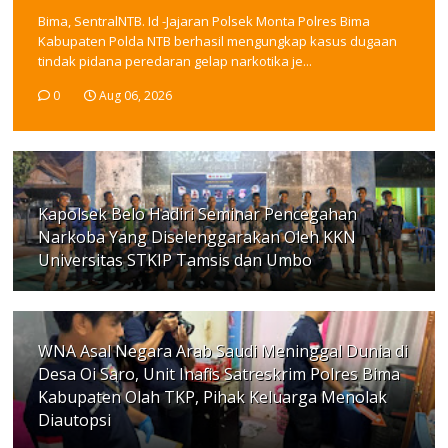
Bima, SentralNTB. Id -Jajaran Polsek Monta Polres Bima
Kabupaten Polda NTB berhasil mengungkap kasus dugaan
tindak pidana peredaran gelap narkotika je...
0
Aug 06, 2026
Kapolsek Belo Hadiri Seminar Pencegahan
Narkoba Yang Diselenggarakan Oleh KKN
Universitas STKIP Tamsis dan Umbo
WNA Asal Negara Arab Saudi Meninggal Dunia di
Desa Oi Saro, Unit Inafis Satreskrim Polres Bima
Kabupaten Olah TKP, Pihak Keluarga Menolak
Diautopsi