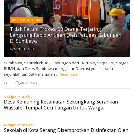
Antisipasi virus Coron
Tidak Patuhi Prokes, 58 Orang Terjaring
Langsung Rapid Antigen Oleh Petugas Gabungan
Di Sumbawa
By
SENTRAL NTB
Sumbawa, SentralNtb. Id - Gabungan dari TNI/Polri, Satpol PP, Satgas
BUMN, dan Dikes Sumbawa menggelar Operasi yustisi pada
sejumlah tempat keramaian ...
Readmore
0
Jan 24, 2021
Antisipasi virus Coron
Desa Kemuning Kecamatan Sekongkang Serahkan
Wastafel Tempat Cuci Tangan Untuk Warga.
Antisipasi virus Coron
Sekolah di Kota Serang Disemprotkan Disinfektan Oleh