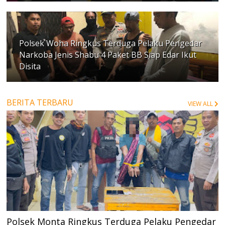
Polsek Woha Ringkus Terduga Pelaku Pengedar
Narkoba Jenis Shabu 4 Paket BB Siap Edar Ikut
Disita
BERITA TERBARU
VIEW ALL
Polsek Monta Ringkus Terduga Pelaku Pengedar