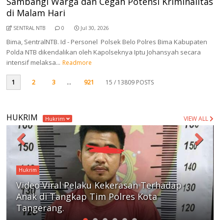
Sambangi Warga dan Cegah Potensi Kriminalitas
di Malam Hari
SENTRAL NTB
0
Jul 30, 2026
Bima, SentralNTB. Id - Personel Polsek Belo Polres Bima Kabupaten
Polda NTB dikendalikan oleh Kapolseknya Iptu Johansyah secara
intensif melaksa...
Readmore
1
2
3
...
921
15
/ 13809 POSTS
HUKRIM
VIEW ALL
Hukrim
Hukrim
4 Tahun Buron, Pelaku Curanmor
Ditangkap Polres Lombok Tengah