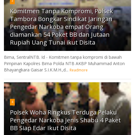
3
Komitmen Tanpa Kompromi, Polsek
Tambora Bongkar Sindikat Jaringan
Pengedar Narkoba empat Orang
diamankan 54 Poket BB dan Jutaan
Rupiah Uang Tunai ikut Disita
Bima, SentralNTB. Id - Komitmen tanpa kompromi di bawah
Pimpinan Kapolres Bima Polda NTB AKBP Muhammad Anton
Bhayangkara Gaisar S.I.K.M.H.,d...
Readmore
4
Polsek Woha Ringkus Terduga Pelaku
Pengedar Narkoba Jenis Shabu 4 Paket
BB Siap Edar Ikut Disita