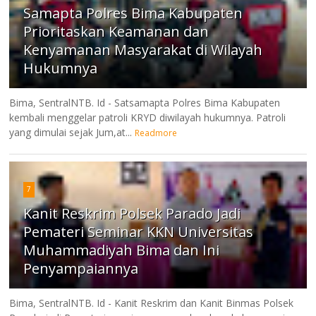
Samapta Polres Bima Kabupaten
Prioritaskan Keamanan dan
Kenyamanan Masyarakat di Wilayah
Hukumnya
Bima, SentralNTB. Id - Satsamapta Polres Bima Kabupaten
kembali menggelar patroli KRYD diwilayah hukumnya. Patroli
yang dimulai sejak Jum,at...
Readmore
7
Kanit Reskrim Polsek Parado Jadi
Pemateri Seminar KKN Universitas
Muhammadiyah Bima dan Ini
Penyampaiannya
Bima, SentralNTB. Id - Kanit Reskrim dan Kanit Binmas Polsek