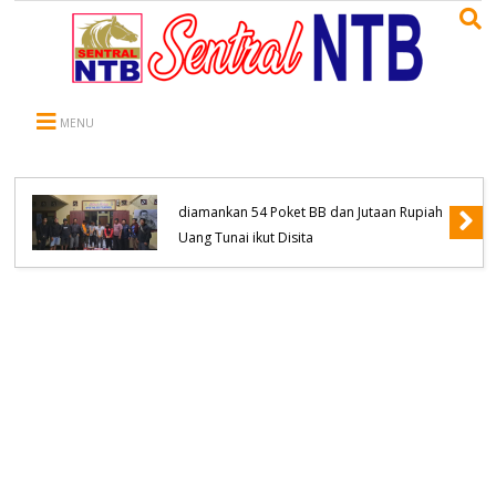
MENU
Komitmen Tanpa Kompromi, Polsek
Tambora Bongkar Sindikat Jaringan
Pengedar Narkoba empat Orang
diamankan 54 Poket BB dan Jutaan Rupiah
Uang Tunai ikut Disita