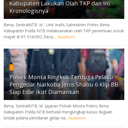
Kabupaten Lakukan Olah TKP dan ini
Kronologisnya
Bima, SentralNTB. Id - Unit Inafis Satreskrim Polres Bima
Kabupaten Polda NTB melaksanakan olah TKP penemuan sosok
mayat di RT 016/002 Desa ...
Readmore
2
Polsek Monta Ringkus Terduga Pelaku
Pengedar Narkoba Jenis Shabu 6 Klip BB
Siap Edar Ikut Diamankan
Bima, SentralNTB. Id -Jajaran Polsek Monta Polres Bima
Kabupaten Polda NTB berhasil mengungkap kasus dugaan
tindak pidana peredaran gelap na...
Readmore