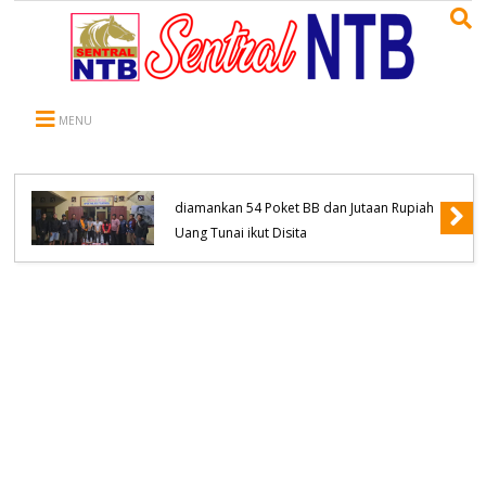
MENU
Komitmen Tanpa Kompromi, Polsek
Tambora Bongkar Sindikat Jaringan
Pengedar Narkoba empat Orang
diamankan 54 Poket BB dan Jutaan Rupiah
Uang Tunai ikut Disita