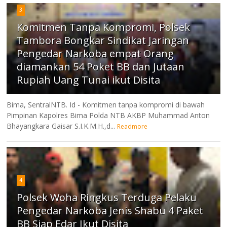
3
Komitmen Tanpa Kompromi, Polsek
Tambora Bongkar Sindikat Jaringan
Pengedar Narkoba empat Orang
diamankan 54 Poket BB dan Jutaan
Rupiah Uang Tunai ikut Disita
Bima, SentralNTB. Id - Komitmen tanpa kompromi di bawah
Pimpinan Kapolres Bima Polda NTB AKBP Muhammad Anton
Bhayangkara Gaisar S.I.K.M.H.,d...
Readmore
4
Polsek Woha Ringkus Terduga Pelaku
Pengedar Narkoba Jenis Shabu 4 Paket
BB Siap Edar Ikut Disita