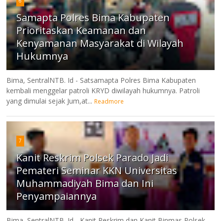
6
Samapta Polres Bima Kabupaten
Prioritaskan Keamanan dan
Kenyamanan Masyarakat di Wilayah
Hukumnya
Bima, SentralNTB. Id - Satsamapta Polres Bima Kabupaten
kembali menggelar patroli KRYD diwilayah hukumnya. Patroli
yang dimulai sejak Jum,at...
Readmore
7
Kanit Reskrim Polsek Parado Jadi
Pemateri Seminar KKN Universitas
Muhammadiyah Bima dan Ini
Penyampaiannya
Bima, SentralNTB. Id - Kanit Reskrim dan Kanit Binmas Polsek