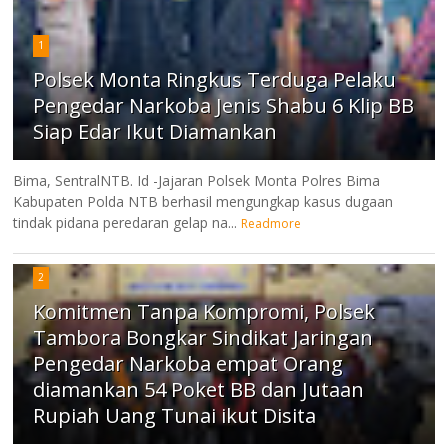
1
Polsek Monta Ringkus Terduga Pelaku
Pengedar Narkoba Jenis Shabu 6 Klip BB
Siap Edar Ikut Diamankan
Bima, SentralNTB. Id -Jajaran Polsek Monta Polres Bima
Kabupaten Polda NTB berhasil mengungkap kasus dugaan
tindak pidana peredaran gelap na...
Readmore
2
Komitmen Tanpa Kompromi, Polsek
Tambora Bongkar Sindikat Jaringan
Pengedar Narkoba empat Orang
diamankan 54 Poket BB dan Jutaan
Rupiah Uang Tunai ikut Disita