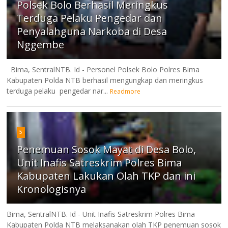
Polsek Bolo Berhasil Meringkus
Terduga Pelaku Pengedar dan
Penyalahguna Narkoba di Desa
Nggembe
Bima, SentralNTB. Id - Personel Polsek Bolo Polres Bima
Kabupaten Polda NTB berhasil mengungkap dan meringkus
terduga pelaku pengedar nar...
Readmore
5
Penemuan Sosok Mayat di Desa Bolo,
Unit Inafis Satreskrim Polres Bima
Kabupaten Lakukan Olah TKP dan ini
Kronologisnya
Bima, SentralNTB. Id - Unit Inafis Satreskrim Polres Bima
Kabupaten Polda NTB melaksanakan olah TKP penemuan sosok