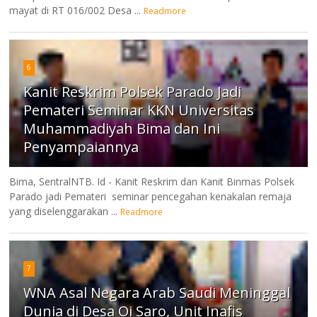
mayat di RT 016/002 Desa ...
Readmore
6
Kanit Reskrim Polsek Parado Jadi
Pemateri Seminar KKN Universitas
Muhammadiyah Bima dan Ini
Penyampaiannya
Bima, SentralNTB. Id - Kanit Reskrim dan Kanit Binmas Polsek
Parado jadi Pemateri seminar pencegahan kenakalan remaja
yang diselenggarakan ...
Readmore
7
WNA Asal Negara Arab Saudi Meninggal
Dunia di Desa Oi Saro, Unit Inafis