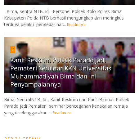
Bima, SentralNTB. Id - Personel Polsek Bolo Polres Bima
Kabupaten Polda NTB berhasil mengungkap dan meringkus
terduga pelaku pengedar nar...
Readmore
7
Kanit Reskrim Polsek Parado Jadi
Pemateri Seminar KKN Universitas
Muhammadiyah Bima dan Ini
Penyampaiannya
Bima, SentralNTB. Id - Kanit Reskrim dan Kanit Binmas Polsek
Parado jadi Pemateri seminar pencegahan kenakalan remaja
yang diselenggarakan ...
Readmore
BERITA TERKINI