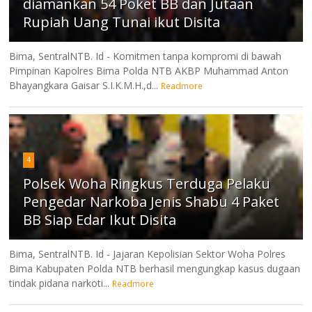
diamankan 54 Poket BB dan Jutaan
Rupiah Uang Tunai ikut Disita
Bima, SentralNTB. Id - Komitmen tanpa kompromi di bawah
Pimpinan Kapolres Bima Polda NTB AKBP Muhammad Anton
Bhayangkara Gaisar S.I.K.M.H.,d...
Readmore
4
Polsek Woha Ringkus Terduga Pelaku
Pengedar Narkoba Jenis Shabu 4 Paket
BB Siap Edar Ikut Disita
Bima, SentralNTB. Id - Jajaran Kepolisian Sektor Woha Polres
Bima Kabupaten Polda NTB berhasil mengungkap kasus dugaan
tindak pidana narkoti...
Readmore