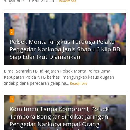
mayat di RT 016/002 Desa ...
Readmore
2
Polsek Monta Ringkus Terduga Pelaku
Pengedar Narkoba Jenis Shabu 6 Klip BB
Siap Edar Ikut Diamankan
Bima, SentralNTB. Id -Jajaran Polsek Monta Polres Bima
Kabupaten Polda NTB berhasil mengungkap kasus dugaan
tindak pidana peredaran gelap na...
Readmore
3
Komitmen Tanpa Kompromi, Polsek
Tambora Bongkar Sindikat Jaringan
Pengedar Narkoba empat Orang