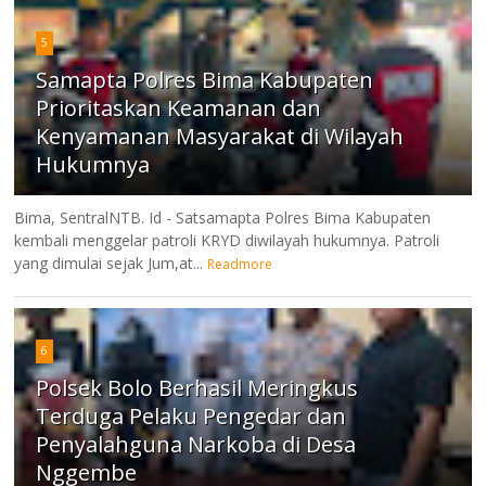
5
Samapta Polres Bima Kabupaten
Prioritaskan Keamanan dan
Kenyamanan Masyarakat di Wilayah
Hukumnya
Bima, SentralNTB. Id - Satsamapta Polres Bima Kabupaten
kembali menggelar patroli KRYD diwilayah hukumnya. Patroli
yang dimulai sejak Jum,at...
Readmore
6
Polsek Bolo Berhasil Meringkus
Terduga Pelaku Pengedar dan
Penyalahguna Narkoba di Desa
Nggembe