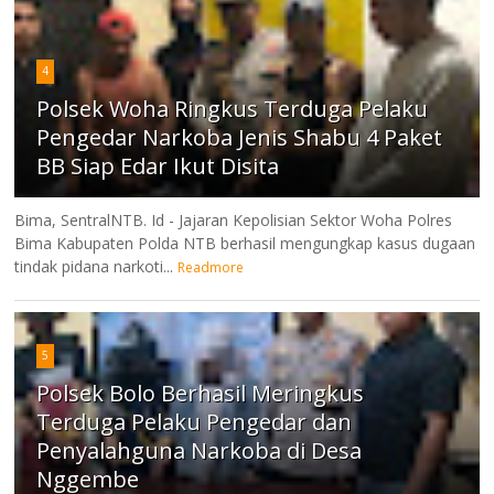
4
Polsek Woha Ringkus Terduga Pelaku
Pengedar Narkoba Jenis Shabu 4 Paket
BB Siap Edar Ikut Disita
Bima, SentralNTB. Id - Jajaran Kepolisian Sektor Woha Polres
Bima Kabupaten Polda NTB berhasil mengungkap kasus dugaan
tindak pidana narkoti...
Readmore
5
Polsek Bolo Berhasil Meringkus
Terduga Pelaku Pengedar dan
Penyalahguna Narkoba di Desa
Nggembe