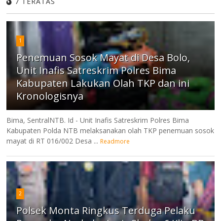
7 TERATAS
1
Penemuan Sosok Mayat di Desa Bolo,
Unit Inafis Satreskrim Polres Bima
Kabupaten Lakukan Olah TKP dan ini
Kronologisnya
Bima, SentralNTB. Id - Unit Inafis Satreskrim Polres Bima
Kabupaten Polda NTB melaksanakan olah TKP penemuan sosok
mayat di RT 016/002 Desa ...
Readmore
2
Polsek Monta Ringkus Terduga Pelaku