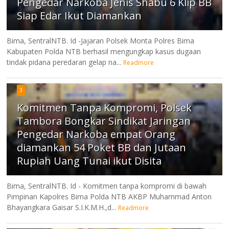
Pengedar Narkoba Jenis Shabu 6 Klip BB
Siap Edar Ikut Diamankan
Bima, SentralNTB. Id -Jajaran Polsek Monta Polres Bima
Kabupaten Polda NTB berhasil mengungkap kasus dugaan
tindak pidana peredaran gelap na...
Readmore
3
Komitmen Tanpa Kompromi, Polsek
Tambora Bongkar Sindikat Jaringan
Pengedar Narkoba empat Orang
diamankan 54 Poket BB dan Jutaan
Rupiah Uang Tunai ikut Disita
Bima, SentralNTB. Id - Komitmen tanpa kompromi di bawah
Pimpinan Kapolres Bima Polda NTB AKBP Muhammad Anton
Bhayangkara Gaisar S.I.K.M.H.,d...
Readmore