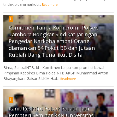
tindak pidana narkoti...
Readmore
5
Komitmen Tanpa Kompromi, Polsek
Tambora Bongkar Sindikat Jaringan
Pengedar Narkoba empat Orang
diamankan 54 Poket BB dan Jutaan
Rupiah Uang Tunai ikut Disita
Bima, SentralNTB. Id - Komitmen tanpa kompromi di bawah
Pimpinan Kapolres Bima Polda NTB AKBP Muhammad Anton
Bhayangkara Gaisar S.I.K.M.H.,d...
Readmore
6
Kanit Reskrim Polsek Parado Jadi
Pemateri Seminar KKN Universitas