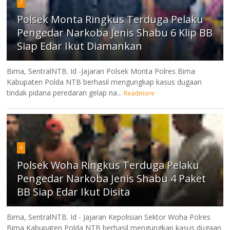
3
Polsek Monta Ringkus Terduga Pelaku
Pengedar Narkoba Jenis Shabu 6 Klip BB
Siap Edar Ikut Diamankan
Bima, SentralNTB. Id -Jajaran Polsek Monta Polres Bima
Kabupaten Polda NTB berhasil mengungkap kasus dugaan
tindak pidana peredaran gelap na...
Readmore
4
Polsek Woha Ringkus Terduga Pelaku
Pengedar Narkoba Jenis Shabu 4 Paket
BB Siap Edar Ikut Disita
Bima, SentralNTB. Id - Jajaran Kepolisian Sektor Woha Polres
Bima Kabupaten Polda NTB berhasil mengungkap kasus dugaan