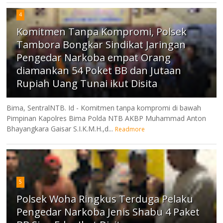
4
Komitmen Tanpa Kompromi, Polsek
Tambora Bongkar Sindikat Jaringan
Pengedar Narkoba empat Orang
diamankan 54 Poket BB dan Jutaan
Rupiah Uang Tunai ikut Disita
Bima, SentralNTB. Id - Komitmen tanpa kompromi di bawah
Pimpinan Kapolres Bima Polda NTB AKBP Muhammad Anton
Bhayangkara Gaisar S.I.K.M.H.,d...
Readmore
5
Polsek Woha Ringkus Terduga Pelaku
Pengedar Narkoba Jenis Shabu 4 Paket