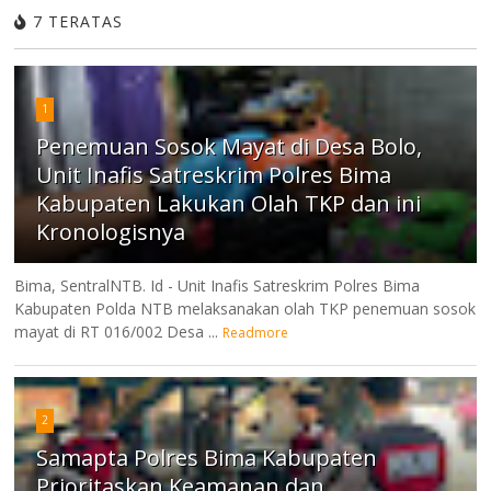
7 TERATAS
1
Penemuan Sosok Mayat di Desa Bolo,
Unit Inafis Satreskrim Polres Bima
Kabupaten Lakukan Olah TKP dan ini
Kronologisnya
Bima, SentralNTB. Id - Unit Inafis Satreskrim Polres Bima
Kabupaten Polda NTB melaksanakan olah TKP penemuan sosok
mayat di RT 016/002 Desa ...
Readmore
2
Samapta Polres Bima Kabupaten
Prioritaskan Keamanan dan