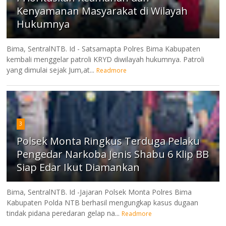
Kenyamanan Masyarakat di Wilayah
Hukumnya
Bima, SentralNTB. Id - Satsamapta Polres Bima Kabupaten
kembali menggelar patroli KRYD diwilayah hukumnya. Patroli
yang dimulai sejak Jum,at...
Readmore
3
Polsek Monta Ringkus Terduga Pelaku
Pengedar Narkoba Jenis Shabu 6 Klip BB
Siap Edar Ikut Diamankan
Bima, SentralNTB. Id -Jajaran Polsek Monta Polres Bima
Kabupaten Polda NTB berhasil mengungkap kasus dugaan
tindak pidana peredaran gelap na...
Readmore