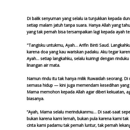
Di balik senyuman yang selalu ia tunjukkan kepada dun
setiap malam jatuh tanpa suara. Hanya Allah yang ta
yang tak pernah bisa tersampaikan lagi kepada ayah ter
"Tangisku untukmu, Ayah… Arifin Binti Saud. Langkahku 
karena doa yang kau wariskan padaku. Aku tegar karen
Ayah… setiap langkahku, selalu kuiringi dengan rinduk
linangan air mata.
Namun rindu itu tak hanya milik Ruwaidah seorang. 
semasa hidup — kini juga memendam kesedihan yang t
Mama memohon kepada Allah agar diberi kekuatan, agar
biasanya.
“Ayah, Mama selalu merindukanmu… Di saat-saat seperti
bukan karena kami lemah, bukan pula karena kami tak
cinta kami padamu tak pernah luntur, tak pernah lekan