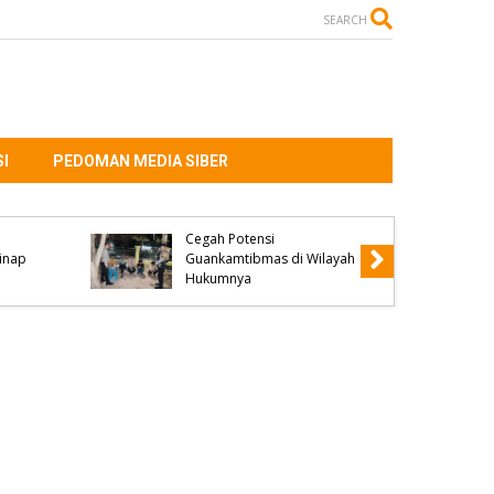
SEARCH
I
PEDOMAN MEDIA SIBER
Patroli Malam di Jam Rawan
Upaya Polsek Madapangga
Cegah Potensi
ginap
Guankamtibmas di Wilayah
Hukumnya