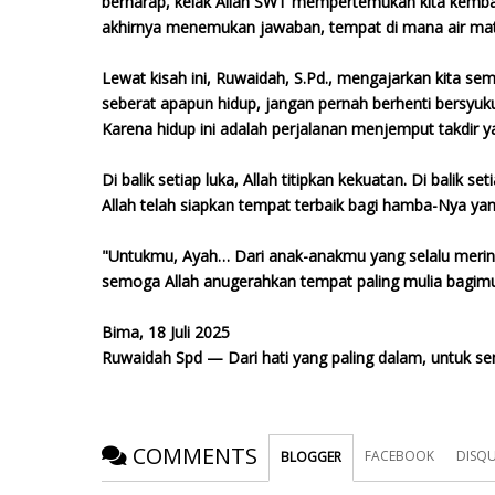
berharap, kelak Allah SWT mempertemukan kita kembali
akhirnya menemukan jawaban, tempat di mana air mata
Lewat kisah ini, Ruwaidah, S.Pd., mengajarkan kita se
seberat apapun hidup, jangan pernah berhenti bersyuku
Karena hidup ini adalah perjalanan menjemput takdir ya
Di balik setiap luka, Allah titipkan kekuatan. Di balik se
Allah telah siapkan tempat terbaik bagi hamba-Nya yang
"Untukmu, Ayah… Dari anak-anakmu yang selalu merin
semoga Allah anugerahkan tempat paling mulia bagimu d
Bima, 18 Juli 2025
Ruwaidah Spd — Dari hati yang paling dalam, untuk s
COMMENTS
FACEBOOK
DISQ
BLOGGER