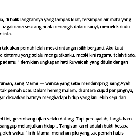
ia, di balik langkahnya yang tampak kuat, tersimpan air mata yang
hu bagaimana seorang anak menangis dalam sunyi, memeluk rindu
cinta.
tak akan pernah lelah meski rintangan silih berganti. Aku kuat
a cintamu yang selalu menguatkanku, meski kini ragamu telah tiada.
u padamu," demikian ungkapan hati Ruwaidah yang ditulis dengan
Di rumah, sang Mama — wanita yang setia mendampingi sang Ayah
ak pernah usai. Dalam hening malam, di antara sujud panjangnya,
 dikuatkan hatinya menghadapi hidup yang kini lebih sepi dari
 ini, gelombang ujian selalu datang. Tapi percayalah, tangis kami
 sanggup melanjutkan hidup… Tangisan kami adalah bukti betapa
g oleh waktu,” lirih Mama, menahan pilu yang tak pernah habis.