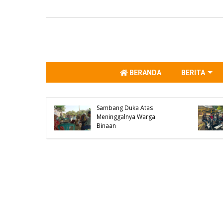
BERANDA
BERITA
Polsek Bolo Polres Bima
Kabupaten Melaksanakan
impahkan
Sambang Duka Atas
ganiayaan
Meninggalnya Warga
Binaan