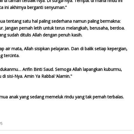
 di taman terbaik-Nya. Di surga-Nya. Tempat di mana rindu ini
 ini akhirnya berganti senyuman.”
mua tentang satu hal paling sederhana namun paling bermakna:
r. Jangan pernah letih untuk terus melangkah, berusaha, berdoa.
ng sudah ditulis Allah dengan penuh kasih.
tiap air mata, Allah sisipkan pelajaran. Dan di balik setiap kepergian,
 tercinta.
dukanmu… Arifin Binti Saud. Semoga Allah lapangkan kuburmu,
i sisi-Nya. Amin Ya Rabbal ‘Alamin."
emua anak yang sedang memeluk rindu yang tak pernah terbalas.
US