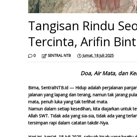
Tangisan Rindu Se
Tercinta, Arifin Bin
0
SENTRAL NTB
Jumat, 18 Juli 2025
Doa, Air Mata, dan Ke
Bima, SentralNTB.id — Hidup adalah perjalanan panjang 
jalanan yang lapang dan terang, namun tak jarang pula 
mata, penuh luka yang tak terlihat mata.
Namun dalam setiap kesedihan, kita diajarkan untuk tet
Allah SWT. Tidak ada yang sia-sia, tidak ada yang terl
tersimpan rapi dalam catatan takdir-Nya.
Hari ini, Jum’at, 18 Juli 2025, sebuah kisah yang begi