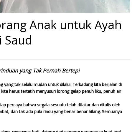
orang Anak untuk Ayah
ti Saud
rinduan yang Tak Pernah Bertepi
yang tak selalu mudah untuk dilalui. Terkadang kita berjalan di
kita harus tertatih menyusuri lorong gelap penuh liku, penuh air
ap percaya bahwa segala sesuatu telah ditakar dan ditulis oleh
ambat, dan tak ada pula rindu yang benar-benar hilang. Semuanya
tu dalam, menyayat hati, datang dari seorang perempuan kuat asal