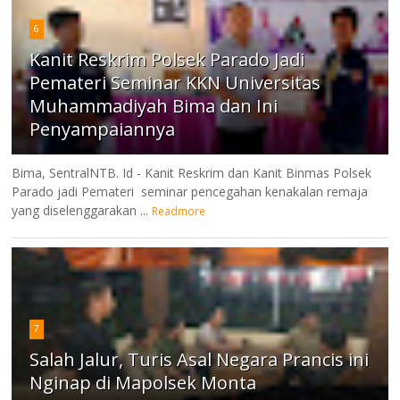
6
Kanit Reskrim Polsek Parado Jadi
Pemateri Seminar KKN Universitas
Muhammadiyah Bima dan Ini
Penyampaiannya
Bima, SentralNTB. Id - Kanit Reskrim dan Kanit Binmas Polsek
Parado jadi Pemateri seminar pencegahan kenakalan remaja
yang diselenggarakan ...
Readmore
7
Salah Jalur, Turis Asal Negara Prancis ini
Nginap di Mapolsek Monta