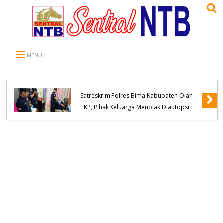
MENU
WNA Asal Negara Arab Saudi Meninggal
Dunia di Desa Oi Saro, Unit Inafis
Satreskrim Polres Bima Kabupaten Olah
TKP, Pihak Keluarga Menolak Diautopsi