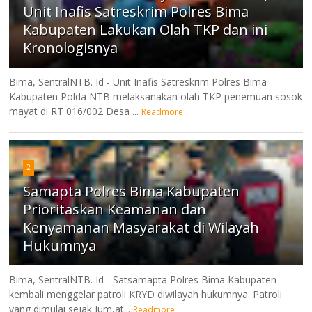
Unit Inafis Satreskrim Polres Bima
Kabupaten Lakukan Olah TKP dan ini
Kronologisnya
Bima, SentralNTB. Id - Unit Inafis Satreskrim Polres Bima
Kabupaten Polda NTB melaksanakan olah TKP penemuan sosok
mayat di RT 016/002 Desa ...
Readmore
2
Samapta Polres Bima Kabupaten
Prioritaskan Keamanan dan
Kenyamanan Masyarakat di Wilayah
Hukumnya
Bima, SentralNTB. Id - Satsamapta Polres Bima Kabupaten
kembali menggelar patroli KRYD diwilayah hukumnya. Patroli
yang dimulai sejak Jum,at...
Readmore