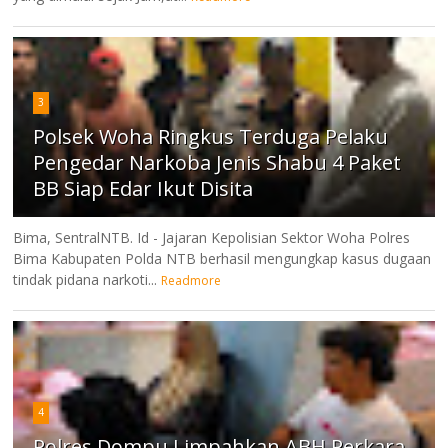
3
Polsek Woha Ringkus Terduga Pelaku
Pengedar Narkoba Jenis Shabu 4 Paket
BB Siap Edar Ikut Disita
Bima, SentralNTB. Id - Jajaran Kepolisian Sektor Woha Polres
Bima Kabupaten Polda NTB berhasil mengungkap kasus dugaan
tindak pidana narkoti...
Readmore
4
Polres Dompu Limpahkan ABH Perkara