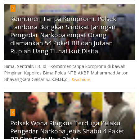
3
Komitmen Tanpa Kompromi, Polsek
Tambora Bongkar Sindikat Jaringan
Pengedar Narkoba empat Orang
diamankan 54 Poket BB dan Jutaan
Rupiah Uang Tunai ikut Disita
Bima, SentralNTB. Id - Komitmen tanpa kompromi di bawah
Pimpinan Kapolres Bima Polda NTB AKBP Muhammad Anton
Bhayangkara Gaisar S.I.K.M.H.,d...
Readmore
4
Polsek Woha Ringkus Terduga Pelaku
Pengedar Narkoba Jenis Shabu 4 Paket