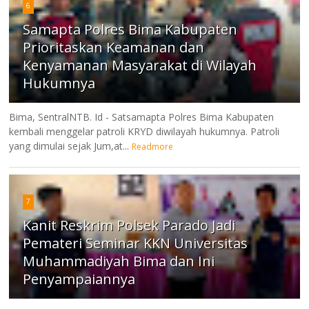
6
Samapta Polres Bima Kabupaten
Prioritaskan Keamanan dan
Kenyamanan Masyarakat di Wilayah
Hukumnya
Bima, SentralNTB. Id - Satsamapta Polres Bima Kabupaten
kembali menggelar patroli KRYD diwilayah hukumnya. Patroli
yang dimulai sejak Jum,at...
Readmore
7
Kanit Reskrim Polsek Parado Jadi
Pemateri Seminar KKN Universitas
Muhammadiyah Bima dan Ini
Penyampaiannya