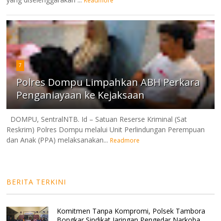
Readmore
7
Polres Dompu Limpahkan ABH Perkara
Penganiayaan ke Kejaksaan
DOMPU, SentralNTB. Id – Satuan Reserse Kriminal (Sat
Reskrim) Polres Dompu melalui Unit Perlindungan Perempuan
dan Anak (PPA) melaksanakan...
Readmore
BERITA TERKINI
Komitmen Tanpa Kompromi, Polsek Tambora
Bongkar Sindikat Jaringan Pengedar Narkoba