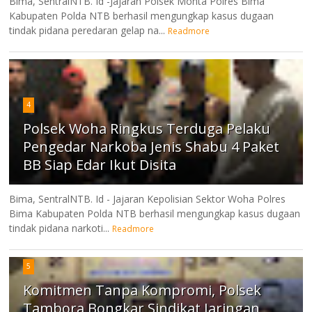
Bima, SentralNTB. Id -Jajaran Polsek Monta Polres Bima
Kabupaten Polda NTB berhasil mengungkap kasus dugaan
tindak pidana peredaran gelap na...
Readmore
4
Polsek Woha Ringkus Terduga Pelaku
Pengedar Narkoba Jenis Shabu 4 Paket
BB Siap Edar Ikut Disita
Bima, SentralNTB. Id - Jajaran Kepolisian Sektor Woha Polres
Bima Kabupaten Polda NTB berhasil mengungkap kasus dugaan
tindak pidana narkoti...
Readmore
5
Komitmen Tanpa Kompromi, Polsek
Tambora Bongkar Sindikat Jaringan