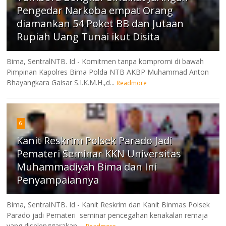
Pengedar Narkoba empat Orang
diamankan 54 Poket BB dan Jutaan
Rupiah Uang Tunai ikut Disita
Bima, SentralNTB. Id - Komitmen tanpa kompromi di bawah
Pimpinan Kapolres Bima Polda NTB AKBP Muhammad Anton
Bhayangkara Gaisar S.I.K.M.H.,d...
Readmore
6
Kanit Reskrim Polsek Parado Jadi
Pemateri Seminar KKN Universitas
Muhammadiyah Bima dan Ini
Penyampaiannya
Bima, SentralNTB. Id - Kanit Reskrim dan Kanit Binmas Polsek
Parado jadi Pemateri seminar pencegahan kenakalan remaja
yang diselenggarakan ...