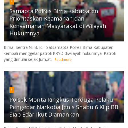
2
Samapta Polres Bima Kabupaten
Prioritaskan Keamanan dan
Kenyamanan Masyarakat di Wilayah
Hukumnya
Bima, SentralNTB. Id - Satsamapta Polres Bima Kabupaten
kembali menggelar patroli KRYD diwilayah hukumnya. Patroli
yang dimulai sejak Jum,at...
Readmore
3
Polsek Monta Ringkus Terduga Pelaku
Pengedar Narkoba Jenis Shabu 6 Klip BB
Siap Edar Ikut Diamankan