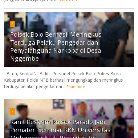
6
Polsek Bolo Berhasil Meringkus
Terduga Pelaku Pengedar dan
Penyalahguna Narkoba di Desa
Nggembe
Bima, SentralNTB. Id - Personel Polsek Bolo Polres Bima
Kabupaten Polda NTB berhasil mengungkap dan meringkus
terduga pelaku pengedar nar...
Readmore
7
Kanit Reskrim Polsek Parado Jadi
Pemateri Seminar KKN Universitas
Muhammadiyah Bima dan Ini