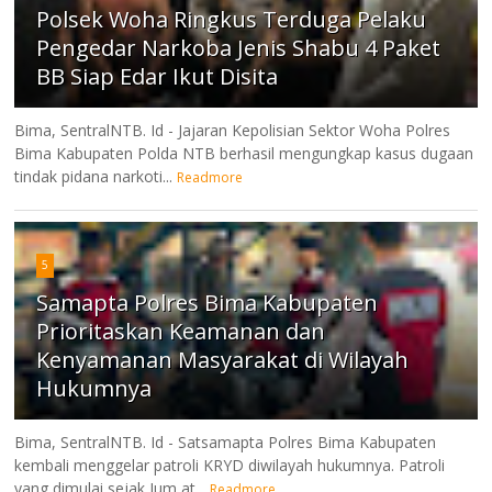
Polsek Woha Ringkus Terduga Pelaku
Pengedar Narkoba Jenis Shabu 4 Paket
BB Siap Edar Ikut Disita
Bima, SentralNTB. Id - Jajaran Kepolisian Sektor Woha Polres
Bima Kabupaten Polda NTB berhasil mengungkap kasus dugaan
tindak pidana narkoti...
Readmore
5
Samapta Polres Bima Kabupaten
Prioritaskan Keamanan dan
Kenyamanan Masyarakat di Wilayah
Hukumnya
Bima, SentralNTB. Id - Satsamapta Polres Bima Kabupaten
kembali menggelar patroli KRYD diwilayah hukumnya. Patroli
yang dimulai sejak Jum,at...
Readmore