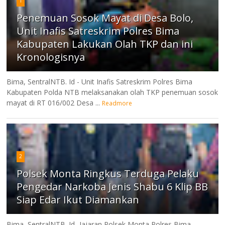
1
Penemuan Sosok Mayat di Desa Bolo,
Unit Inafis Satreskrim Polres Bima
Kabupaten Lakukan Olah TKP dan ini
Kronologisnya
Bima, SentralNTB. Id - Unit Inafis Satreskrim Polres Bima
Kabupaten Polda NTB melaksanakan olah TKP penemuan sosok
mayat di RT 016/002 Desa ...
Readmore
2
Polsek Monta Ringkus Terduga Pelaku
Pengedar Narkoba Jenis Shabu 6 Klip BB
Siap Edar Ikut Diamankan
Bima, SentralNTB. Id -Jajaran Polsek Monta Polres Bima