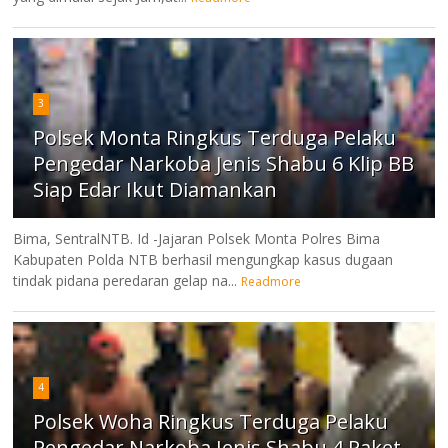
3
Polsek Monta Ringkus Terduga Pelaku
Pengedar Narkoba Jenis Shabu 6 Klip BB
Siap Edar Ikut Diamankan
Bima, SentralNTB. Id -Jajaran Polsek Monta Polres Bima
Kabupaten Polda NTB berhasil mengungkap kasus dugaan
tindak pidana peredaran gelap na...
Readmore
4
Polsek Woha Ringkus Terduga Pelaku
Pengedar Narkoba Jenis Shabu 4 Paket