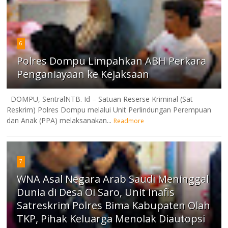
6
Polres Dompu Limpahkan ABH Perkara
Penganiayaan ke Kejaksaan
DOMPU, SentralNTB. Id – Satuan Reserse Kriminal (Sat
Reskrim) Polres Dompu melalui Unit Perlindungan Perempuan
dan Anak (PPA) melaksanakan...
Readmore
7
WNA Asal Negara Arab Saudi Meninggal
Dunia di Desa Oi Saro, Unit Inafis
Satreskrim Polres Bima Kabupaten Olah
TKP, Pihak Keluarga Menolak Diautopsi