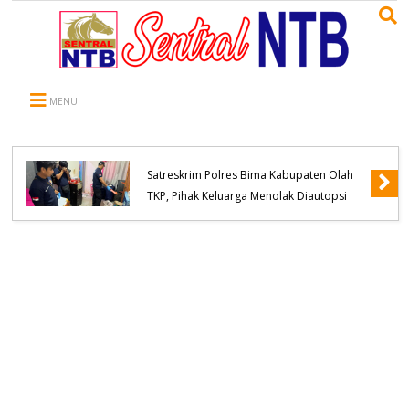
MENU
WNA Asal Negara Arab Saudi Meninggal
Dunia di Desa Oi Saro, Unit Inafis
Satreskrim Polres Bima Kabupaten Olah
TKP, Pihak Keluarga Menolak Diautopsi