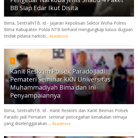
BB Siap Edar Ikut Disita
Bima, SentralNTB. Id - Jajaran Kepolisian Sektor Woha Polres
Bima Kabupaten Polda NTB berhasil mengungkap kasus dugaan
tindak pidana narkoti...
Readmore
5
Kanit Reskrim Polsek Parado Jadi
Pemateri Seminar KKN Universitas
Muhammadiyah Bima dan Ini
Penyampaiannya
Bima, SentralNTB. Id - Kanit Reskrim dan Kanit Binmas Polsek
Parado jadi Pemateri seminar pencegahan kenakalan remaja
yang diselenggarakan ...
Readmore