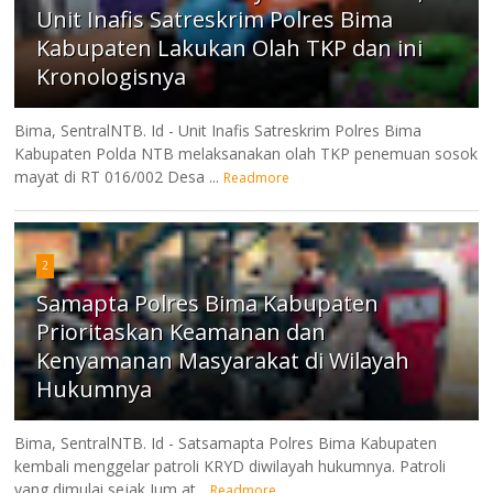
Unit Inafis Satreskrim Polres Bima
Kabupaten Lakukan Olah TKP dan ini
Kronologisnya
Bima, SentralNTB. Id - Unit Inafis Satreskrim Polres Bima
Kabupaten Polda NTB melaksanakan olah TKP penemuan sosok
mayat di RT 016/002 Desa ...
Readmore
2
Samapta Polres Bima Kabupaten
Prioritaskan Keamanan dan
Kenyamanan Masyarakat di Wilayah
Hukumnya
Bima, SentralNTB. Id - Satsamapta Polres Bima Kabupaten
kembali menggelar patroli KRYD diwilayah hukumnya. Patroli
yang dimulai sejak Jum,at...
Readmore