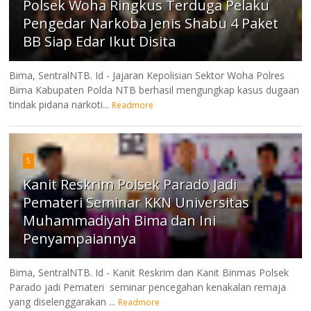
Polsek Woha Ringkus Terduga Pelaku
Pengedar Narkoba Jenis Shabu 4 Paket
BB Siap Edar Ikut Disita
Bima, SentralNTB. Id - Jajaran Kepolisian Sektor Woha Polres
Bima Kabupaten Polda NTB berhasil mengungkap kasus dugaan
tindak pidana narkoti...
Readmore
5
Kanit Reskrim Polsek Parado Jadi
Pemateri Seminar KKN Universitas
Muhammadiyah Bima dan Ini
Penyampaiannya
Bima, SentralNTB. Id - Kanit Reskrim dan Kanit Binmas Polsek
Parado jadi Pemateri seminar pencegahan kenakalan remaja
yang diselenggarakan ...
Readmore