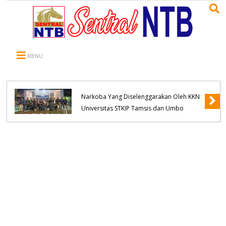
MENU
WNA Asal Negara Arab Saudi Meninggal
Dunia di Desa Oi Saro, Unit Inafis
Satreskrim Polres Bima Kabupaten Olah
TKP, Pihak Keluarga Menolak Diautopsi