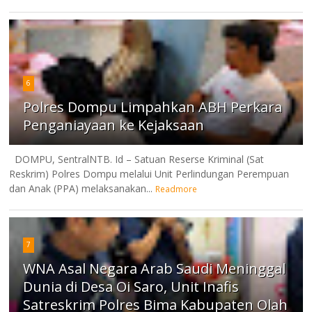
6
Polres Dompu Limpahkan ABH Perkara
Penganiayaan ke Kejaksaan
DOMPU, SentralNTB. Id – Satuan Reserse Kriminal (Sat
Reskrim) Polres Dompu melalui Unit Perlindungan Perempuan
dan Anak (PPA) melaksanakan...
Readmore
7
WNA Asal Negara Arab Saudi Meninggal
Dunia di Desa Oi Saro, Unit Inafis
Satreskrim Polres Bima Kabupaten Olah