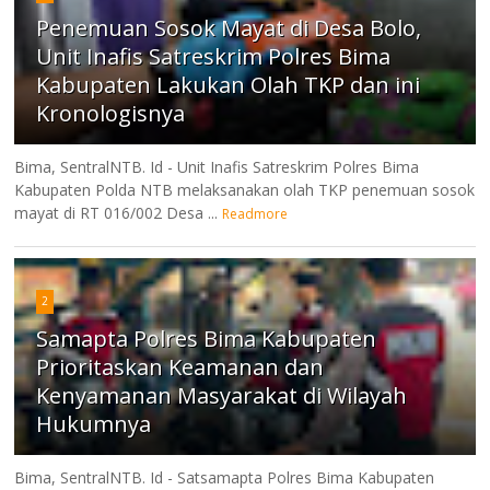
Penemuan Sosok Mayat di Desa Bolo,
Unit Inafis Satreskrim Polres Bima
Kabupaten Lakukan Olah TKP dan ini
Kronologisnya
Bima, SentralNTB. Id - Unit Inafis Satreskrim Polres Bima
Kabupaten Polda NTB melaksanakan olah TKP penemuan sosok
mayat di RT 016/002 Desa ...
Readmore
2
Samapta Polres Bima Kabupaten
Prioritaskan Keamanan dan
Kenyamanan Masyarakat di Wilayah
Hukumnya
Bima, SentralNTB. Id - Satsamapta Polres Bima Kabupaten