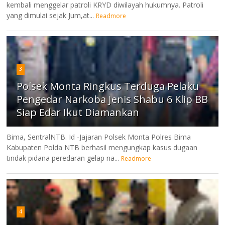
kembali menggelar patroli KRYD diwilayah hukumnya. Patroli
yang dimulai sejak Jum,at...
Readmore
3
Polsek Monta Ringkus Terduga Pelaku
Pengedar Narkoba Jenis Shabu 6 Klip BB
Siap Edar Ikut Diamankan
Bima, SentralNTB. Id -Jajaran Polsek Monta Polres Bima
Kabupaten Polda NTB berhasil mengungkap kasus dugaan
tindak pidana peredaran gelap na...
Readmore
4