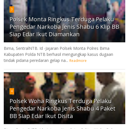
3
Polsek Monta Ringkus Terduga Pelaku
Pengedar Narkoba Jenis Shabu 6 Klip BB
Siap Edar Ikut Diamankan
Bima, SentralNTB. Id -Jajaran Polsek Monta Polres Bima
Kabupaten Polda NTB berhasil mengungkap kasus dugaan
tindak pidana peredaran gelap na...
Readmore
4
Polsek Woha Ringkus Terduga Pelaku
Pengedar Narkoba Jenis Shabu 4 Paket
BB Siap Edar Ikut Disita