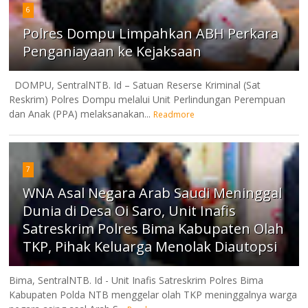
6
Polres Dompu Limpahkan ABH Perkara
Penganiayaan ke Kejaksaan
DOMPU, SentralNTB. Id – Satuan Reserse Kriminal (Sat
Reskrim) Polres Dompu melalui Unit Perlindungan Perempuan
dan Anak (PPA) melaksanakan...
Readmore
7
WNA Asal Negara Arab Saudi Meninggal
Dunia di Desa Oi Saro, Unit Inafis
Satreskrim Polres Bima Kabupaten Olah
TKP, Pihak Keluarga Menolak Diautopsi
Bima, SentralNTB. Id - Unit Inafis Satreskrim Polres Bima
Kabupaten Polda NTB menggelar olah TKP meninggalnya warga