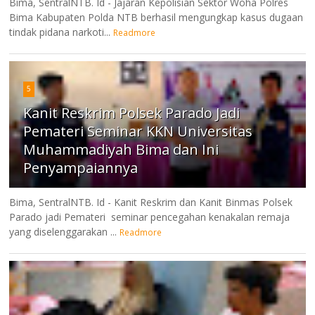
Bima, SentralNTB. Id - Jajaran Kepolisian Sektor Woha Polres
Bima Kabupaten Polda NTB berhasil mengungkap kasus dugaan
tindak pidana narkoti...
Readmore
5
Kanit Reskrim Polsek Parado Jadi
Pemateri Seminar KKN Universitas
Muhammadiyah Bima dan Ini
Penyampaiannya
Bima, SentralNTB. Id - Kanit Reskrim dan Kanit Binmas Polsek
Parado jadi Pemateri seminar pencegahan kenakalan remaja
yang diselenggarakan ...
Readmore