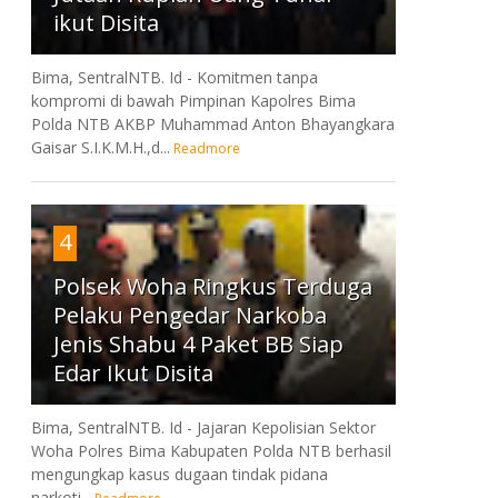
ikut Disita
Bima, SentralNTB. Id - Komitmen tanpa
kompromi di bawah Pimpinan Kapolres Bima
Polda NTB AKBP Muhammad Anton Bhayangkara
Gaisar S.I.K.M.H.,d...
Readmore
4
Polsek Woha Ringkus Terduga
Pelaku Pengedar Narkoba
Jenis Shabu 4 Paket BB Siap
Edar Ikut Disita
Bima, SentralNTB. Id - Jajaran Kepolisian Sektor
Woha Polres Bima Kabupaten Polda NTB berhasil
mengungkap kasus dugaan tindak pidana
narkoti...