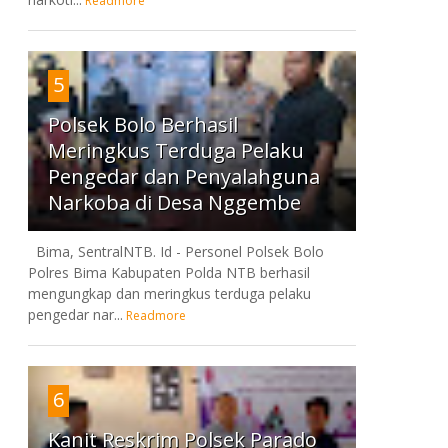
Readmore
5
Polsek Bolo Berhasil
Meringkus Terduga Pelaku
Pengedar dan Penyalahguna
Narkoba di Desa Nggembe
Bima, SentralNTB. Id - Personel Polsek Bolo
Polres Bima Kabupaten Polda NTB berhasil
mengungkap dan meringkus terduga pelaku
pengedar nar...
Readmore
6
Kanit Reskrim Polsek Parado