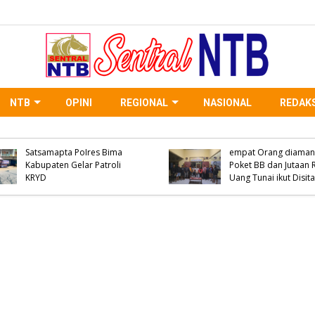
NTB
OPINI
REGIONAL
NASIONAL
REDAKS
Kapolsek Belo Hadiri
WNA Asal Negara Ar
Seminar Pencegahan
Saudi Meninggal Duni
Narkoba Yang
Desa Oi Saro, Unit Ina
Diselenggarakan Oleh KKN
Satreskrim Polres Bi
Universitas STKIP Tamsis
Kabupaten Olah TKP, 
dan Umbo
Keluarga Menolak Di