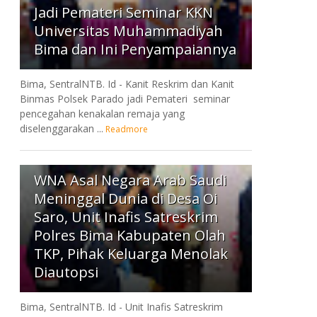
Jadi Pemateri Seminar KKN
Universitas Muhammadiyah
Bima dan Ini Penyampaiannya
Bima, SentralNTB. Id - Kanit Reskrim dan Kanit
Binmas Polsek Parado jadi Pemateri seminar
pencegahan kenakalan remaja yang
diselenggarakan ...
Readmore
7
WNA Asal Negara Arab Saudi
Meninggal Dunia di Desa Oi
Saro, Unit Inafis Satreskrim
Polres Bima Kabupaten Olah
TKP, Pihak Keluarga Menolak
Diautopsi
Bima, SentralNTB. Id - Unit Inafis Satreskrim