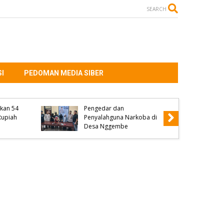
SEARCH
I
PEDOMAN MEDIA SIBER
ab
a di
Polsek Woha Ringkus
fis
Terduga Pelaku Pengedar
ma
Narkoba Jenis Shabu 4
Pihak
Paket BB Siap Edar Ikut
autopsi
Disita