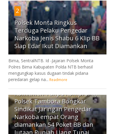
2
Polsek Monta Ringkus
Terduga Pelaku Pengedar
Narkoba Jenis Shabu 6 Klip BB
Siap Edar Ikut Diamankan
Bima, SentralNTB. Id -Jajaran Polsek Monta
Polres Bima Kabupaten Polda NTB berhasil
mengungkap kasus dugaan tindak pidana
peredaran gelap na...
Readmore
3
Komitmen Tanpa Kompromi,
Polsek Tambora Bongkar
Sindikat Jaringan Pengedar
Narkoba empat Orang
diamankan 54 Poket BB dan
Jutaan Rupiah Uang Tunai