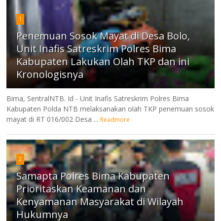
1
Penemuan Sosok Mayat di Desa Bolo,
Unit Inafis Satreskrim Polres Bima
Kabupaten Lakukan Olah TKP dan ini
Kronologisnya
Bima, SentralNTB. Id - Unit Inafis Satreskrim Polres Bima
Kabupaten Polda NTB melaksanakan olah TKP penemuan sosok
mayat di RT 016/002 Desa ...
Readmore
2
Samapta Polres Bima Kabupaten
Prioritaskan Keamanan dan
Kenyamanan Masyarakat di Wilayah
Hukumnya