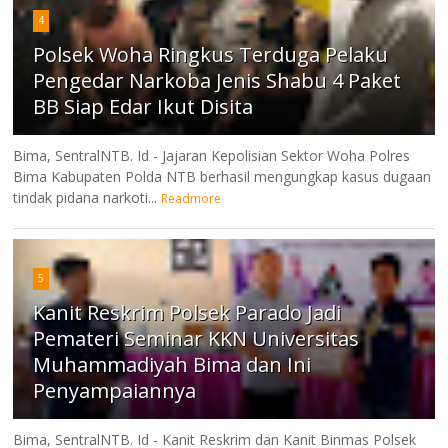
4
Polsek Woha Ringkus Terduga Pelaku
Pengedar Narkoba Jenis Shabu 4 Paket
BB Siap Edar Ikut Disita
Bima, SentralNTB. Id - Jajaran Kepolisian Sektor Woha Polres
Bima Kabupaten Polda NTB berhasil mengungkap kasus dugaan
tindak pidana narkoti...
Readmore
5
Kanit Reskrim Polsek Parado Jadi
Pemateri Seminar KKN Universitas
Muhammadiyah Bima dan Ini
Penyampaiannya
Bima, SentralNTB. Id - Kanit Reskrim dan Kanit Binmas Polsek