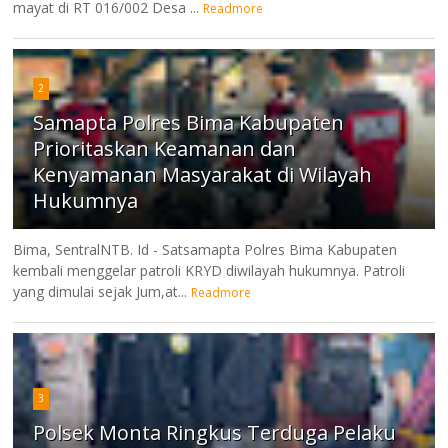
mayat di RT 016/002 Desa ...
Readmore
2
Samapta Polres Bima Kabupaten
Prioritaskan Keamanan dan
Kenyamanan Masyarakat di Wilayah
Hukumnya
Bima, SentralNTB. Id - Satsamapta Polres Bima Kabupaten
kembali menggelar patroli KRYD diwilayah hukumnya. Patroli
yang dimulai sejak Jum,at...
Readmore
3
Polsek Monta Ringkus Terduga Pelaku