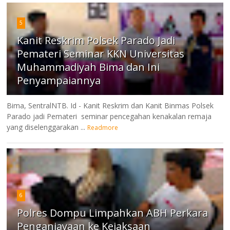
5
Kanit Reskrim Polsek Parado Jadi
Pemateri Seminar KKN Universitas
Muhammadiyah Bima dan Ini
Penyampaiannya
Bima, SentralNTB. Id - Kanit Reskrim dan Kanit Binmas Polsek
Parado jadi Pemateri seminar pencegahan kenakalan remaja
yang diselenggarakan ...
Readmore
6
Polres Dompu Limpahkan ABH Perkara
Penganiayaan ke Kejaksaan