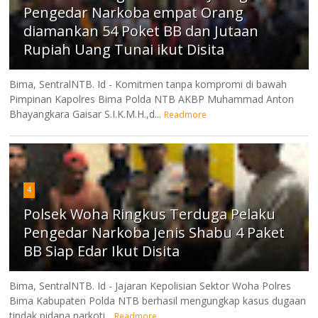
Pengedar Narkoba empat Orang
diamankan 54 Poket BB dan Jutaan
Rupiah Uang Tunai ikut Disita
Bima, SentralNTB. Id - Komitmen tanpa kompromi di bawah
Pimpinan Kapolres Bima Polda NTB AKBP Muhammad Anton
Bhayangkara Gaisar S.I.K.M.H.,d...
Readmore
4
Polsek Woha Ringkus Terduga Pelaku
Pengedar Narkoba Jenis Shabu 4 Paket
BB Siap Edar Ikut Disita
Bima, SentralNTB. Id - Jajaran Kepolisian Sektor Woha Polres
Bima Kabupaten Polda NTB berhasil mengungkap kasus dugaan
tindak pidana narkoti...
Readmore