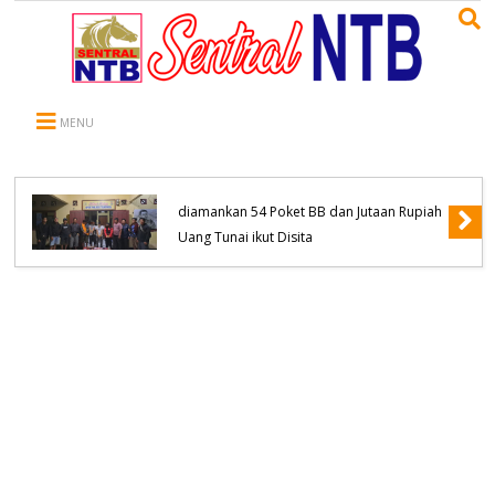
MENU
Komitmen Tanpa Kompromi, Polsek
Tambora Bongkar Sindikat Jaringan
Pengedar Narkoba empat Orang
diamankan 54 Poket BB dan Jutaan Rupiah
Uang Tunai ikut Disita