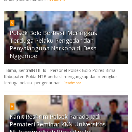
5
Polsek Bolo Berhasil Meringkus
Terduga Pelaku Pengedar dan
Penyalahguna Narkoba di Desa
Nggembe
Bima, SentralNTB. Id - Personel Polsek Bolo Polres Bima
Kabupaten Polda NTB berhasil mengungkap dan meringkus
terduga pelaku pengedar nar...
Readmore
6
Kanit Reskrim Polsek Parado Jadi
Pemateri Seminar KKN Universitas
Muhammadiyah Bima dan Ini