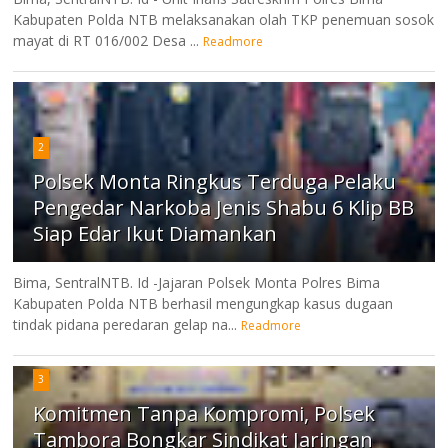
Kabupaten Polda NTB melaksanakan olah TKP penemuan sosok
mayat di RT 016/002 Desa ...
Readmore
2
Polsek Monta Ringkus Terduga Pelaku
Pengedar Narkoba Jenis Shabu 6 Klip BB
Siap Edar Ikut Diamankan
Bima, SentralNTB. Id -Jajaran Polsek Monta Polres Bima
Kabupaten Polda NTB berhasil mengungkap kasus dugaan
tindak pidana peredaran gelap na...
Readmore
3
Komitmen Tanpa Kompromi, Polsek
Tambora Bongkar Sindikat Jaringan