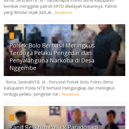
Bima, SentralNTB. Id - Satsamapta Polres Bima Kabupaten
kembali menggelar patroli KRYD diwilayah hukumnya. Patroli
yang dimulai sejak Jum,at...
Readmore
6
Polsek Bolo Berhasil Meringkus
Terduga Pelaku Pengedar dan
Penyalahguna Narkoba di Desa
Nggembe
Bima, SentralNTB. Id - Personel Polsek Bolo Polres Bima
Kabupaten Polda NTB berhasil mengungkap dan meringkus
terduga pelaku pengedar nar...
Readmore
7
Kanit Reskrim Polsek Parado Jadi