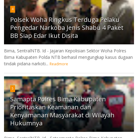
4
Polsek Woha Ringkus Terduga Pelaku
Pengedar Narkoba Jenis Shabu 4 Paket
BB Siap Edar Ikut Disita
Bima, SentralNTB. Id - Jajaran Kepolisian Sektor Woha Polres
Bima Kabupaten Polda NTB berhasil mengungkap kasus dugaan
tindak pidana narkoti...
Readmore
5
Samapta Polres Bima Kabupaten
Prioritaskan Keamanan dan
Kenyamanan Masyarakat di Wilayah
Hukumnya