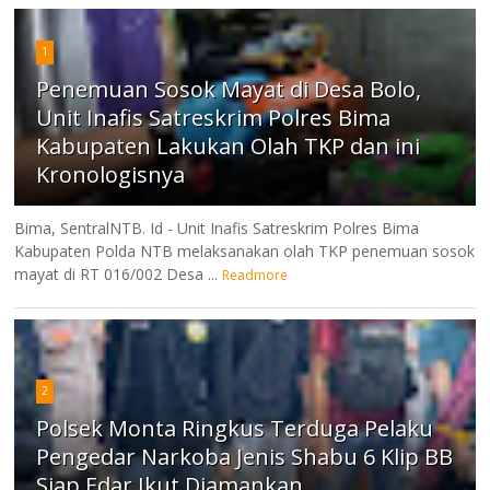
1
Penemuan Sosok Mayat di Desa Bolo,
Unit Inafis Satreskrim Polres Bima
Kabupaten Lakukan Olah TKP dan ini
Kronologisnya
Bima, SentralNTB. Id - Unit Inafis Satreskrim Polres Bima
Kabupaten Polda NTB melaksanakan olah TKP penemuan sosok
mayat di RT 016/002 Desa ...
Readmore
2
Polsek Monta Ringkus Terduga Pelaku
Pengedar Narkoba Jenis Shabu 6 Klip BB
Siap Edar Ikut Diamankan