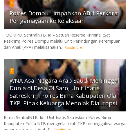
6
Polres Dompu Limpahkan ABH Perkara
Penganiayaan ke Kejaksaan
DOMPU, SentralNTB. Id – Satuan Reserse Kriminal (Sat
Reskrim) Polres Dompu melalui Unit Perlindungan Perempuan
dan Anak (PPA) melaksanakan...
Readmore
7
WNA Asal Negara Arab Saudi Meninggal
Dunia di Desa Oi Saro, Unit Inafis
Satreskrim Polres Bima Kabupaten Olah
TKP, Pihak Keluarga Menolak Diautopsi
Bima, SentralNTB. Id - Unit Inafis Satreskrim Polres Bima
Kabupaten Polda NTB menggelar olah TKP meninggalnya warga
negara asing asal Arab S...
Readmore