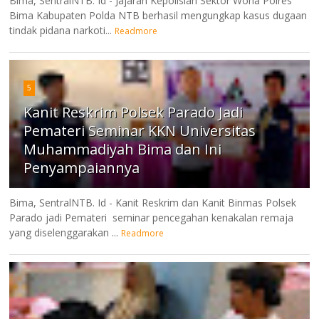
Bima, SentralNTB. Id - Jajaran Kepolisian Sektor Woha Polres
Bima Kabupaten Polda NTB berhasil mengungkap kasus dugaan
tindak pidana narkoti...
Readmore
5
Kanit Reskrim Polsek Parado Jadi
Pemateri Seminar KKN Universitas
Muhammadiyah Bima dan Ini
Penyampaiannya
Bima, SentralNTB. Id - Kanit Reskrim dan Kanit Binmas Polsek
Parado jadi Pemateri seminar pencegahan kenakalan remaja
yang diselenggarakan ...
Readmore