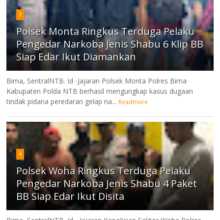
3
Polsek Monta Ringkus Terduga Pelaku
Pengedar Narkoba Jenis Shabu 6 Klip BB
Siap Edar Ikut Diamankan
Bima, SentralNTB. Id -Jajaran Polsek Monta Polres Bima
Kabupaten Polda NTB berhasil mengungkap kasus dugaan
tindak pidana peredaran gelap na...
Readmore
4
Polsek Woha Ringkus Terduga Pelaku
Pengedar Narkoba Jenis Shabu 4 Paket
BB Siap Edar Ikut Disita