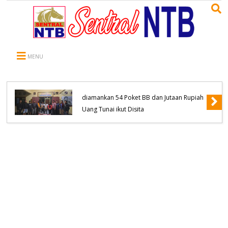
MENU
Komitmen Tanpa Kompromi, Polsek
Tambora Bongkar Sindikat Jaringan
Pengedar Narkoba empat Orang
diamankan 54 Poket BB dan Jutaan Rupiah
Uang Tunai ikut Disita