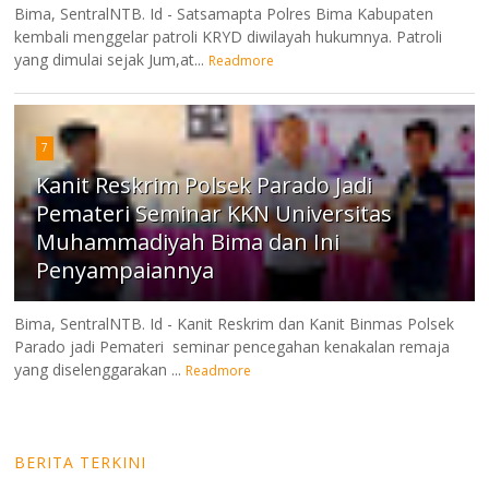
Bima, SentralNTB. Id - Satsamapta Polres Bima Kabupaten
kembali menggelar patroli KRYD diwilayah hukumnya. Patroli
yang dimulai sejak Jum,at...
Readmore
7
Kanit Reskrim Polsek Parado Jadi
Pemateri Seminar KKN Universitas
Muhammadiyah Bima dan Ini
Penyampaiannya
Bima, SentralNTB. Id - Kanit Reskrim dan Kanit Binmas Polsek
Parado jadi Pemateri seminar pencegahan kenakalan remaja
yang diselenggarakan ...
Readmore
BERITA TERKINI