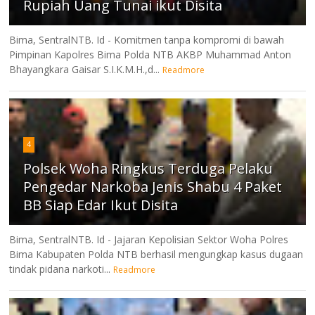
Rupiah Uang Tunai ikut Disita
Bima, SentralNTB. Id - Komitmen tanpa kompromi di bawah
Pimpinan Kapolres Bima Polda NTB AKBP Muhammad Anton
Bhayangkara Gaisar S.I.K.M.H.,d...
Readmore
4
Polsek Woha Ringkus Terduga Pelaku
Pengedar Narkoba Jenis Shabu 4 Paket
BB Siap Edar Ikut Disita
Bima, SentralNTB. Id - Jajaran Kepolisian Sektor Woha Polres
Bima Kabupaten Polda NTB berhasil mengungkap kasus dugaan
tindak pidana narkoti...
Readmore