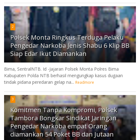
2
Polsek Monta Ringkus Terduga Pelaku
Pengedar Narkoba Jenis Shabu 6 Klip BB
Siap Edar Ikut Diamankan
Bima, SentralNTB. Id -Jajaran Polsek Monta Polres Bima
Kabupaten Polda NTB berhasil mengungkap kasus dugaan
tindak pidana peredaran gelap na...
Readmore
3
Komitmen Tanpa Kompromi, Polsek
Tambora Bongkar Sindikat Jaringan
Pengedar Narkoba empat Orang
diamankan 54 Poket BB dan Jutaan