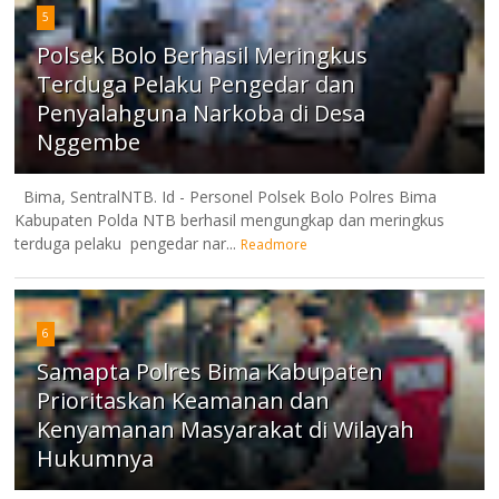
5
Polsek Bolo Berhasil Meringkus
Terduga Pelaku Pengedar dan
Penyalahguna Narkoba di Desa
Nggembe
Bima, SentralNTB. Id - Personel Polsek Bolo Polres Bima
Kabupaten Polda NTB berhasil mengungkap dan meringkus
terduga pelaku pengedar nar...
Readmore
6
Samapta Polres Bima Kabupaten
Prioritaskan Keamanan dan
Kenyamanan Masyarakat di Wilayah
Hukumnya