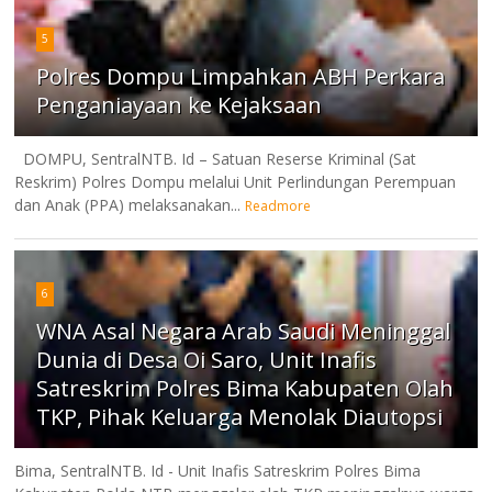
5
Polres Dompu Limpahkan ABH Perkara
Penganiayaan ke Kejaksaan
DOMPU, SentralNTB. Id – Satuan Reserse Kriminal (Sat
Reskrim) Polres Dompu melalui Unit Perlindungan Perempuan
dan Anak (PPA) melaksanakan...
Readmore
6
WNA Asal Negara Arab Saudi Meninggal
Dunia di Desa Oi Saro, Unit Inafis
Satreskrim Polres Bima Kabupaten Olah
TKP, Pihak Keluarga Menolak Diautopsi
Bima, SentralNTB. Id - Unit Inafis Satreskrim Polres Bima