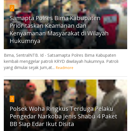
2
Samapta Polres Bima Kabupaten
Prioritaskan Keamanan dan
Kenyamanan Masyarakat di Wilayah
Hukumnya
Bima, SentralNTB. Id - Satsamapta Polres Bima Kabupaten
kembali menggelar patroli KRYD diwilayah hukumnya. Patroli
yang dimulai sejak Jum,at...
Readmore
3
Polsek Woha Ringkus Terduga Pelaku
Pengedar Narkoba Jenis Shabu 4 Paket
BB Siap Edar Ikut Disita