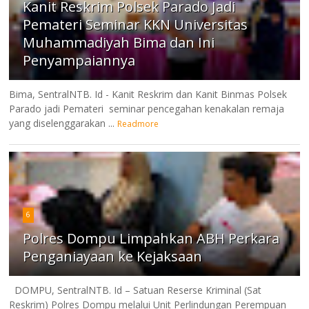
Kanit Reskrim Polsek Parado Jadi
Pemateri Seminar KKN Universitas
Muhammadiyah Bima dan Ini
Penyampaiannya
Bima, SentralNTB. Id - Kanit Reskrim dan Kanit Binmas Polsek
Parado jadi Pemateri seminar pencegahan kenakalan remaja
yang diselenggarakan ...
Readmore
6
Polres Dompu Limpahkan ABH Perkara
Penganiayaan ke Kejaksaan
DOMPU, SentralNTB. Id – Satuan Reserse Kriminal (Sat
Reskrim) Polres Dompu melalui Unit Perlindungan Perempuan