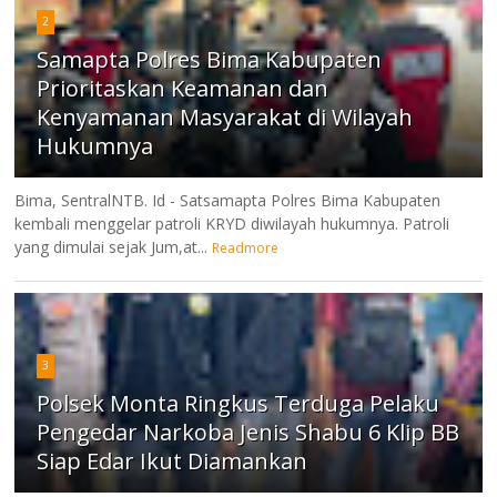
2
Samapta Polres Bima Kabupaten
Prioritaskan Keamanan dan
Kenyamanan Masyarakat di Wilayah
Hukumnya
Bima, SentralNTB. Id - Satsamapta Polres Bima Kabupaten
kembali menggelar patroli KRYD diwilayah hukumnya. Patroli
yang dimulai sejak Jum,at...
Readmore
3
Polsek Monta Ringkus Terduga Pelaku
Pengedar Narkoba Jenis Shabu 6 Klip BB
Siap Edar Ikut Diamankan