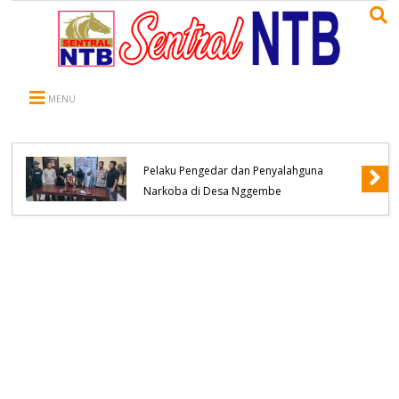
MENU
Polsek Monta Ringkus Terduga Pelaku
Pengedar Narkoba Jenis Shabu 6 Klip BB
Siap Edar Ikut Diamankan