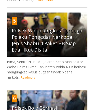
Readmore
5
Polsek Woha Ringkus Terduga
Pelaku Pengedar Narkoba
Jenis Shabu 4 Paket BB Siap
Edar Ikut Disita
Bima, SentralNTB. Id - Jajaran Kepolisian Sektor
Woha Polres Bima Kabupaten Polda NTB berhasil
mengungkap kasus dugaan tindak pidana
narkoti...
Readmore
6
Polsek Bolo Berhasil