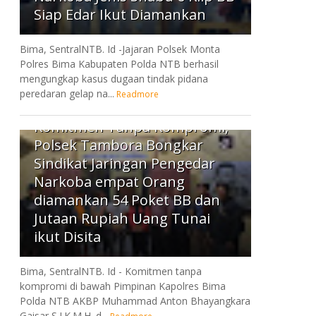
Siap Edar Ikut Diamankan
Bima, SentralNTB. Id -Jajaran Polsek Monta
Polres Bima Kabupaten Polda NTB berhasil
mengungkap kasus dugaan tindak pidana
peredaran gelap na...
Readmore
4
Komitmen Tanpa Kompromi,
Polsek Tambora Bongkar
Sindikat Jaringan Pengedar
Narkoba empat Orang
diamankan 54 Poket BB dan
Jutaan Rupiah Uang Tunai
ikut Disita
Bima, SentralNTB. Id - Komitmen tanpa
kompromi di bawah Pimpinan Kapolres Bima
Polda NTB AKBP Muhammad Anton Bhayangkara
Gaisar S.I.K.M.H.,d...