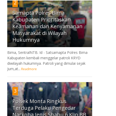
2
Samapta Polres Bima
Kabupaten Prioritaskan
Keamanan dan Kenyamanan
Masyarakat di Wilayah
Hukumnya
Bima, SentralNTB. Id - Satsamapta Polres Bima
Kabupaten kembali menggelar patroli KRYD
diwilayah hukumnya. Patroli yang dimulai sejak
Jum,at...
Readmore
3
Polsek Monta Ringkus
Terduga Pelaku Pengedar
Narkoba Jenis Shabu 6 Klip BB