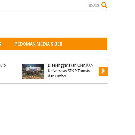
SEARCH
I
PEDOMAN MEDIA SIBER
Salah Diagnosis Disorot,
Dialog GAKADA BIDOM
tas
Dorong Reformasi
 dan
Pelayanan Kesehatan di
NTB