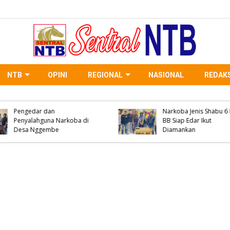
NTB
OPINI
REGIONAL
NASIONAL
REDAKS
Polsek Woha Ringkus
Kanit Reskrim Polsek
Terduga Pelaku Pengedar
Parado Jadi Pemateri
Narkoba Jenis Shabu 4
Seminar KKN Universi
Paket BB Siap Edar Ikut
Muhammadiyah Bima
Disita
Ini Penyampaiannya