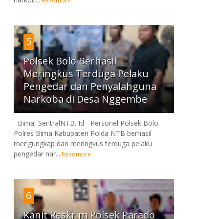
Readmore
5
Polsek Bolo Berhasil
Meringkus Terduga Pelaku
Pengedar dan Penyalahguna
Narkoba di Desa Nggembe
Bima, SentralNTB. Id - Personel Polsek Bolo
Polres Bima Kabupaten Polda NTB berhasil
mengungkap dan meringkus terduga pelaku
pengedar nar...
Readmore
6
Kanit Reskrim Polsek Parado