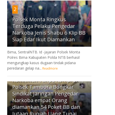
2
Polsek Monta Ringkus
Terduga Pelaku Pengedar
Narkoba Jenis Shabu 6 Klip BB
Siap Edar Ikut Diamankan
Bima, SentralNTB. Id -Jajaran Polsek Monta
Polres Bima Kabupaten Polda NTB berhasil
mengungkap kasus dugaan tindak pidana
peredaran gelap na...
Readmore
3
Komitmen Tanpa Kompromi,
Polsek Tambora Bongkar
Sindikat Jaringan Pengedar
Narkoba empat Orang
diamankan 54 Poket BB dan
Jutaan Rupiah Uang Tunai