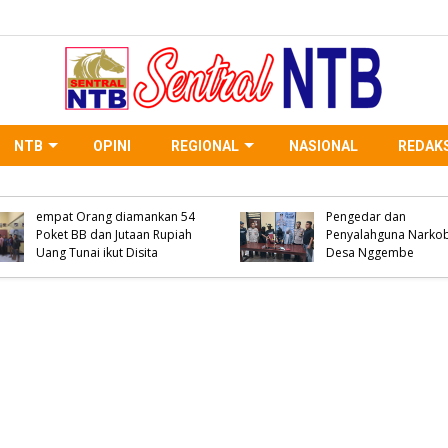
NTB
OPINI
REGIONAL
NASIONAL
REDAKS
WNA Asal Negara Arab
Saudi Meninggal Dunia di
Polsek Woha Ringkus
Desa Oi Saro, Unit Inafis
Terduga Pelaku Peng
Satreskrim Polres Bima
Narkoba Jenis Shabu 
Kabupaten Olah TKP, Pihak
Paket BB Siap Edar Ik
Keluarga Menolak Diautopsi
Disita