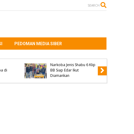
SEARCH
I
PEDOMAN MEDIA SIBER
Kanit Reskrim Polsek
edar
Parado Jadi Pemateri
4
Seminar KKN Universitas
ut
Muhammadiyah Bima dan
Ini Penyampaiannya