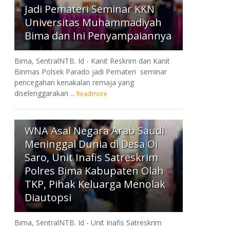
Jadi Pemateri Seminar KKN
Universitas Muhammadiyah
Bima dan Ini Penyampaiannya
Bima, SentralNTB. Id - Kanit Reskrim dan Kanit
Binmas Polsek Parado jadi Pemateri seminar
pencegahan kenakalan remaja yang
diselenggarakan ...
Readmore
7
WNA Asal Negara Arab Saudi
Meninggal Dunia di Desa Oi
Saro, Unit Inafis Satreskrim
Polres Bima Kabupaten Olah
TKP, Pihak Keluarga Menolak
Diautopsi
Bima, SentralNTB. Id - Unit Inafis Satreskrim