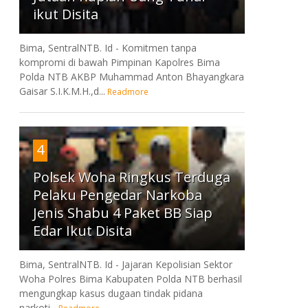
ikut Disita
Bima, SentralNTB. Id - Komitmen tanpa
kompromi di bawah Pimpinan Kapolres Bima
Polda NTB AKBP Muhammad Anton Bhayangkara
Gaisar S.I.K.M.H.,d...
Readmore
4
Polsek Woha Ringkus Terduga
Pelaku Pengedar Narkoba
Jenis Shabu 4 Paket BB Siap
Edar Ikut Disita
Bima, SentralNTB. Id - Jajaran Kepolisian Sektor
Woha Polres Bima Kabupaten Polda NTB berhasil
mengungkap kasus dugaan tindak pidana
narkoti...