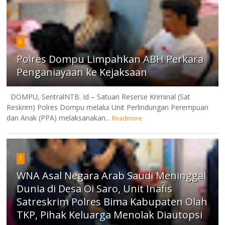
6
Polres Dompu Limpahkan ABH Perkara
Penganiayaan ke Kejaksaan
DOMPU, SentralNTB. Id – Satuan Reserse Kriminal (Sat
Reskrim) Polres Dompu melalui Unit Perlindungan Perempuan
dan Anak (PPA) melaksanakan...
Readmore
7
WNA Asal Negara Arab Saudi Meninggal
Dunia di Desa Oi Saro, Unit Inafis
Satreskrim Polres Bima Kabupaten Olah
TKP, Pihak Keluarga Menolak Diautopsi