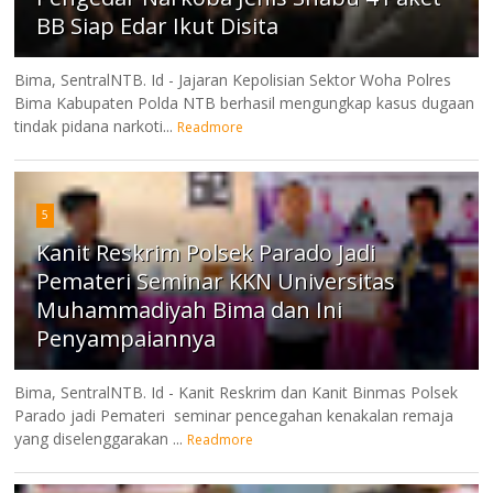
BB Siap Edar Ikut Disita
Bima, SentralNTB. Id - Jajaran Kepolisian Sektor Woha Polres
Bima Kabupaten Polda NTB berhasil mengungkap kasus dugaan
tindak pidana narkoti...
Readmore
5
Kanit Reskrim Polsek Parado Jadi
Pemateri Seminar KKN Universitas
Muhammadiyah Bima dan Ini
Penyampaiannya
Bima, SentralNTB. Id - Kanit Reskrim dan Kanit Binmas Polsek
Parado jadi Pemateri seminar pencegahan kenakalan remaja
yang diselenggarakan ...
Readmore