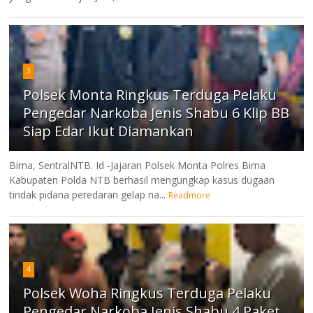
3
Polsek Monta Ringkus Terduga Pelaku
Pengedar Narkoba Jenis Shabu 6 Klip BB
Siap Edar Ikut Diamankan
Bima, SentralNTB. Id -Jajaran Polsek Monta Polres Bima
Kabupaten Polda NTB berhasil mengungkap kasus dugaan
tindak pidana peredaran gelap na...
Readmore
4
Polsek Woha Ringkus Terduga Pelaku
Pengedar Narkoba Jenis Shabu 4 Paket