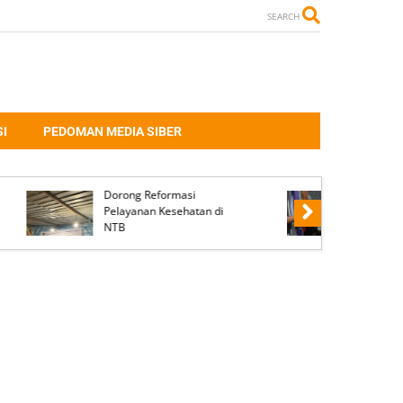
SEARCH
I
PEDOMAN MEDIA SIBER
t di
ma
Polres Dompu Limpahkan
lah
ABH Perkara Penganiayaan
snya
ke Kejaksaan