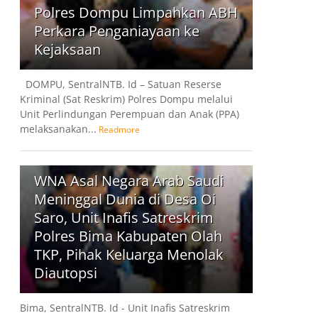
Polres Dompu Limpahkan ABH
Perkara Penganiayaan ke
Kejaksaan
DOMPU, SentralNTB. Id – Satuan Reserse
Kriminal (Sat Reskrim) Polres Dompu melalui
Unit Perlindungan Perempuan dan Anak (PPA)
melaksanakan...
Readmore
7
WNA Asal Negara Arab Saudi
Meninggal Dunia di Desa Oi
Saro, Unit Inafis Satreskrim
Polres Bima Kabupaten Olah
TKP, Pihak Keluarga Menolak
Diautopsi
Bima, SentralNTB. Id - Unit Inafis Satreskrim