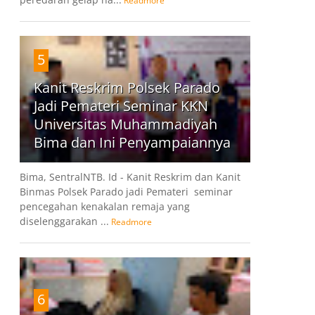
Readmore
5
Kanit Reskrim Polsek Parado
Jadi Pemateri Seminar KKN
Universitas Muhammadiyah
Bima dan Ini Penyampaiannya
Bima, SentralNTB. Id - Kanit Reskrim dan Kanit
Binmas Polsek Parado jadi Pemateri seminar
pencegahan kenakalan remaja yang
diselenggarakan ...
Readmore
6