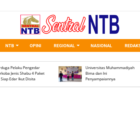
NTB
OPINI
REGIONAL
NASIONAL
REDAKS
Salah Diagnosis Disorot,
Penemuan Sosok Maya
Dialog GAKADA BIDOM
Desa Bolo, Unit Inafis
Dorong Reformasi
Satreskrim Polres Bi
Pelayanan Kesehatan di
Kabupaten Lakukan O
NTB
TKP dan ini Kronologi