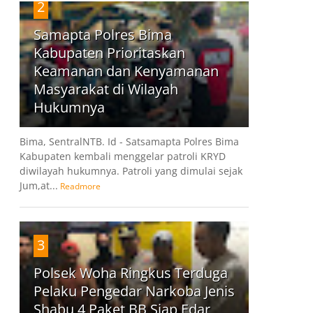
2
Samapta Polres Bima
Kabupaten Prioritaskan
Keamanan dan Kenyamanan
Masyarakat di Wilayah
Hukumnya
Bima, SentralNTB. Id - Satsamapta Polres Bima
Kabupaten kembali menggelar patroli KRYD
diwilayah hukumnya. Patroli yang dimulai sejak
Jum,at...
Readmore
3
Polsek Woha Ringkus Terduga
Pelaku Pengedar Narkoba Jenis
Shabu 4 Paket BB Siap Edar