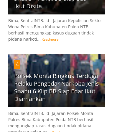
Ikut Disita
Bima, SentralNTB. Id - Jajaran Kepolisian Sektor
Woha Polres Bima Kabupaten Polda NTB
berhasil mengungkap kasus dugaan tindak
pidana narkoti...
Readmore
4
Polsek Monta Ringkus Terduga
Pelaku Pengedar Narkoba Jenis
Shabu 6 Klip BB Siap Edar Ikut
Diamankan
Bima, SentralNTB. Id -Jajaran Polsek Monta
Polres Bima Kabupaten Polda NTB berhasil
mengungkap kasus dugaan tindak pidana
peredaran gelap na...