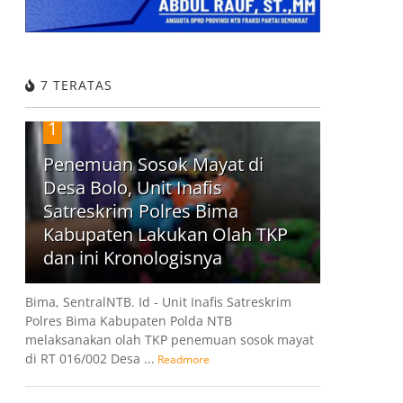
7 TERATAS
1
Penemuan Sosok Mayat di
Desa Bolo, Unit Inafis
Satreskrim Polres Bima
Kabupaten Lakukan Olah TKP
dan ini Kronologisnya
Bima, SentralNTB. Id - Unit Inafis Satreskrim
Polres Bima Kabupaten Polda NTB
melaksanakan olah TKP penemuan sosok mayat
di RT 016/002 Desa ...
Readmore