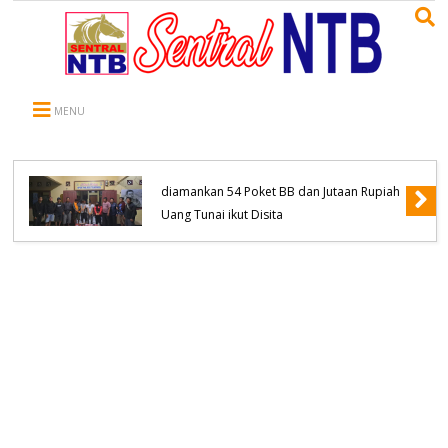
MENU
Komitmen Tanpa Kompromi, Polsek
Tambora Bongkar Sindikat Jaringan
Pengedar Narkoba empat Orang
diamankan 54 Poket BB dan Jutaan Rupiah
Uang Tunai ikut Disita