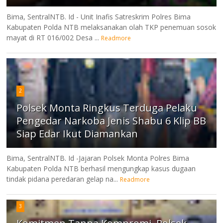
Bima, SentralNTB. Id - Unit Inafis Satreskrim Polres Bima
Kabupaten Polda NTB melaksanakan olah TKP penemuan sosok
mayat di RT 016/002 Desa ...
Readmore
2
Polsek Monta Ringkus Terduga Pelaku
Pengedar Narkoba Jenis Shabu 6 Klip BB
Siap Edar Ikut Diamankan
Bima, SentralNTB. Id -Jajaran Polsek Monta Polres Bima
Kabupaten Polda NTB berhasil mengungkap kasus dugaan
tindak pidana peredaran gelap na...
Readmore
3