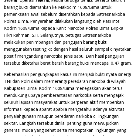
Setelah operasi selesai, kedua terduga pelaku beserta seluruh
barang bukti diamankan ke Makodim 1608/Bima untuk
pemeriksaan awal sebelum diserahkan kepada Satresnarkoba
Polres Bima. Penyerahan dilakukan langsung oleh Pasi Intel
Kodim 1608/Bima kepada Kanit Narkoba Polres Bima Bripka
Fikri Rahman, S.H. Selanjutnya, petugas Satresnarkoba
melakukan penimbangan dan pengujian barang bukti
menggunakan testing kit dengan hasil seluruh sampel dinyatakan
positif mengandung narkotika jenis sabu. Dari hasil pengujian
tersebut diketahui berat bersih barang bukti mencapai 0,47 gram.
Keberhasilan pengungkapan kasus ini menjadi bukti nyata sinergi
TNI dan Polri dalam memerangi peredaran narkoba di wilayah
Kabupaten Bima. Kodim 1608/Bima menegaskan akan terus
mendukung upaya pemberantasan narkotika serta mengajak
seluruh lapisan masyarakat untuk berperan aktif memberikan
informasi kepada aparat apabila mengetahui adanya aktivitas
penyalahgunaan maupun peredaran narkoba di lingkungan
sekitar. Langkah tersebut dinilai penting guna mewujudkan
generasi muda yang sehat serta menciptakan lingkungan yang