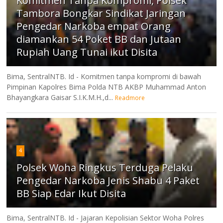
Komitmen Tanpa Kompromi, Polsek
Tambora Bongkar Sindikat Jaringan
Pengedar Narkoba empat Orang
diamankan 54 Poket BB dan Jutaan
Rupiah Uang Tunai ikut Disita
Bima, SentralNTB. Id - Komitmen tanpa kompromi di bawah
Pimpinan Kapolres Bima Polda NTB AKBP Muhammad Anton
Bhayangkara Gaisar S.I.K.M.H.,d...
Readmore
4
Polsek Woha Ringkus Terduga Pelaku
Pengedar Narkoba Jenis Shabu 4 Paket
BB Siap Edar Ikut Disita
Bima, SentralNTB. Id - Jajaran Kepolisian Sektor Woha Polres