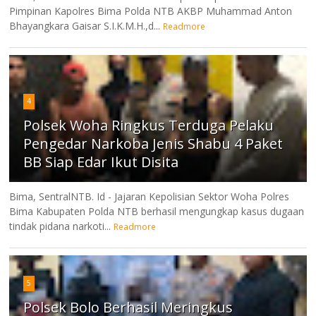
Pimpinan Kapolres Bima Polda NTB AKBP Muhammad Anton
Bhayangkara Gaisar S.I.K.M.H.,d...
Readmore
4
Polsek Woha Ringkus Terduga Pelaku
Pengedar Narkoba Jenis Shabu 4 Paket
BB Siap Edar Ikut Disita
Bima, SentralNTB. Id - Jajaran Kepolisian Sektor Woha Polres
Bima Kabupaten Polda NTB berhasil mengungkap kasus dugaan
tindak pidana narkoti...
Readmore
5
Polsek Bolo Berhasil Meringkus