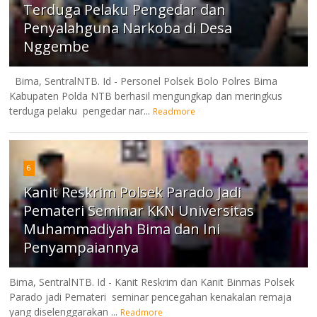
Terduga Pelaku Pengedar dan
Penyalahguna Narkoba di Desa
Nggembe
Bima, SentralNTB. Id - Personel Polsek Bolo Polres Bima
Kabupaten Polda NTB berhasil mengungkap dan meringkus
terduga pelaku pengedar nar...
Readmore
6
Kanit Reskrim Polsek Parado Jadi
Pemateri Seminar KKN Universitas
Muhammadiyah Bima dan Ini
Penyampaiannya
Bima, SentralNTB. Id - Kanit Reskrim dan Kanit Binmas Polsek
Parado jadi Pemateri seminar pencegahan kenakalan remaja
yang diselenggarakan ...
Readmore