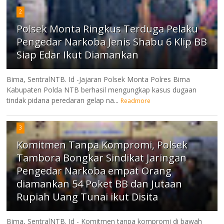
2
Polsek Monta Ringkus Terduga Pelaku
Pengedar Narkoba Jenis Shabu 6 Klip BB
Siap Edar Ikut Diamankan
Bima, SentralNTB. Id -Jajaran Polsek Monta Polres Bima
Kabupaten Polda NTB berhasil mengungkap kasus dugaan
tindak pidana peredaran gelap na...
Readmore
3
Komitmen Tanpa Kompromi, Polsek
Tambora Bongkar Sindikat Jaringan
Pengedar Narkoba empat Orang
diamankan 54 Poket BB dan Jutaan
Rupiah Uang Tunai ikut Disita
Bima, SentralNTB. Id - Komitmen tanpa kompromi di bawah