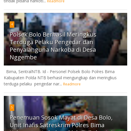
tindak pidana narkoti...
Readmore
4
Polsek Bolo Berhasil Meringkus
Terduga Pelaku Pengedar dan
Penyalahguna Narkoba di Desa
Nggembe
Bima, SentralNTB. Id - Personel Polsek Bolo Polres Bima
Kabupaten Polda NTB berhasil mengungkap dan meringkus
terduga pelaku pengedar nar...
Readmore
5
Penemuan Sosok Mayat di Desa Bolo,
Unit Inafis Satreskrim Polres Bima