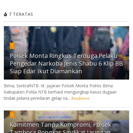
7 TERATAS
1
Polsek Monta Ringkus Terduga Pelaku
Pengedar Narkoba Jenis Shabu 6 Klip BB
Siap Edar Ikut Diamankan
Bima, SentralNTB. Id -Jajaran Polsek Monta Polres Bima
Kabupaten Polda NTB berhasil mengungkap kasus dugaan
tindak pidana peredaran gelap na...
Readmore
2
Komitmen Tanpa Kompromi, Polsek
Tambora Bongkar Sindikat Jaringan