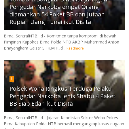
Pengedar Narkoba empat Orang
diamankan 54 Poket BB dan Jutaan
Rupiah Uang Tunai ikut Disita
Bima, SentralNTB. Id - Komitmen tanpa kompromi di bawah
Pimpinan Kapolres Bima Polda NTB AKBP Muhammad Anton
Bhayangkara Gaisar S.I.K.M.H.,d...
Readmore
3
Polsek Woha Ringkus Terduga Pelaku
Pengedar Narkoba Jenis Shabu 4 Paket
BB Siap Edar Ikut Disita
Bima, SentralNTB. Id - Jajaran Kepolisian Sektor Woha Polres
Bima Kabupaten Polda NTB berhasil mengungkap kasus dugaan