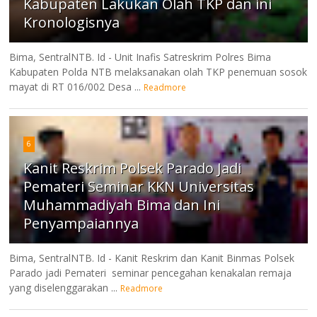
Kabupaten Lakukan Olah TKP dan ini
Kronologisnya
Bima, SentralNTB. Id - Unit Inafis Satreskrim Polres Bima
Kabupaten Polda NTB melaksanakan olah TKP penemuan sosok
mayat di RT 016/002 Desa ...
Readmore
6
Kanit Reskrim Polsek Parado Jadi
Pemateri Seminar KKN Universitas
Muhammadiyah Bima dan Ini
Penyampaiannya
Bima, SentralNTB. Id - Kanit Reskrim dan Kanit Binmas Polsek
Parado jadi Pemateri seminar pencegahan kenakalan remaja
yang diselenggarakan ...
Readmore