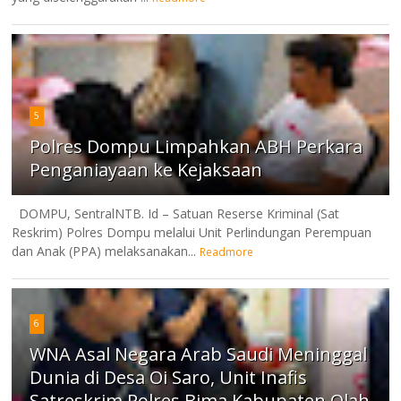
5
Polres Dompu Limpahkan ABH Perkara
Penganiayaan ke Kejaksaan
DOMPU, SentralNTB. Id – Satuan Reserse Kriminal (Sat
Reskrim) Polres Dompu melalui Unit Perlindungan Perempuan
dan Anak (PPA) melaksanakan...
Readmore
6
WNA Asal Negara Arab Saudi Meninggal
Dunia di Desa Oi Saro, Unit Inafis
Satreskrim Polres Bima Kabupaten Olah