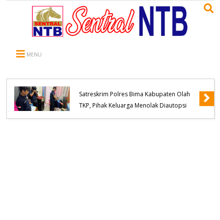
MENU
WNA Asal Negara Arab Saudi Meninggal
Dunia di Desa Oi Saro, Unit Inafis
Satreskrim Polres Bima Kabupaten Olah
TKP, Pihak Keluarga Menolak Diautopsi