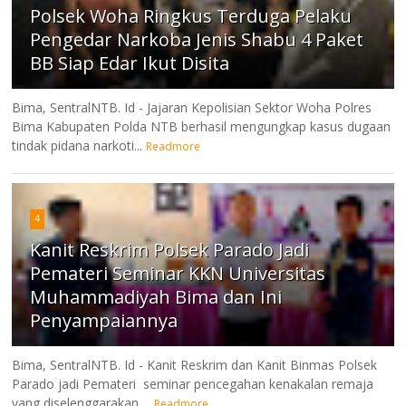
Polsek Woha Ringkus Terduga Pelaku
Pengedar Narkoba Jenis Shabu 4 Paket
BB Siap Edar Ikut Disita
Bima, SentralNTB. Id - Jajaran Kepolisian Sektor Woha Polres
Bima Kabupaten Polda NTB berhasil mengungkap kasus dugaan
tindak pidana narkoti...
Readmore
4
Kanit Reskrim Polsek Parado Jadi
Pemateri Seminar KKN Universitas
Muhammadiyah Bima dan Ini
Penyampaiannya
Bima, SentralNTB. Id - Kanit Reskrim dan Kanit Binmas Polsek
Parado jadi Pemateri seminar pencegahan kenakalan remaja
yang diselenggarakan ...
Readmore