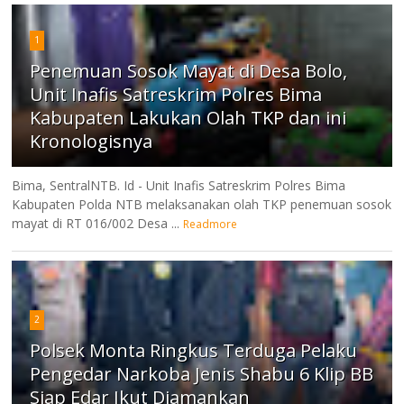
1
Penemuan Sosok Mayat di Desa Bolo,
Unit Inafis Satreskrim Polres Bima
Kabupaten Lakukan Olah TKP dan ini
Kronologisnya
Bima, SentralNTB. Id - Unit Inafis Satreskrim Polres Bima
Kabupaten Polda NTB melaksanakan olah TKP penemuan sosok
mayat di RT 016/002 Desa ...
Readmore
2
Polsek Monta Ringkus Terduga Pelaku
Pengedar Narkoba Jenis Shabu 6 Klip BB
Siap Edar Ikut Diamankan