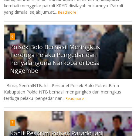
kembali menggelar patroli KRYD diwilayah hukumnya. Patroli
yang dimulai sejak Jum,at...
Readmore
6
Polsek Bolo Berhasil Meringkus
Terduga Pelaku Pengedar dan
Penyalahguna Narkoba di Desa
Nggembe
Bima, SentralNTB. Id - Personel Polsek Bolo Polres Bima
Kabupaten Polda NTB berhasil mengungkap dan meringkus
terduga pelaku pengedar nar...
Readmore
7
Kanit Reskrim Polsek Parado Jadi