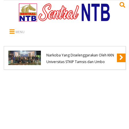
MENU
WNA Asal Negara Arab Saudi Meninggal
Dunia di Desa Oi Saro, Unit Inafis
Satreskrim Polres Bima Kabupaten Olah
TKP, Pihak Keluarga Menolak Diautopsi