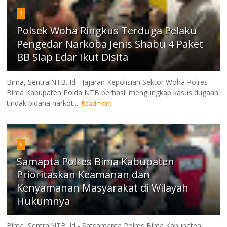
4
Polsek Woha Ringkus Terduga Pelaku
Pengedar Narkoba Jenis Shabu 4 Paket
BB Siap Edar Ikut Disita
Bima, SentralNTB. Id - Jajaran Kepolisian Sektor Woha Polres
Bima Kabupaten Polda NTB berhasil mengungkap kasus dugaan
tindak pidana narkoti...
Readmore
5
Samapta Polres Bima Kabupaten
Prioritaskan Keamanan dan
Kenyamanan Masyarakat di Wilayah
Hukumnya
Bima, SentralNTB. Id - Satsamapta Polres Bima Kabupaten