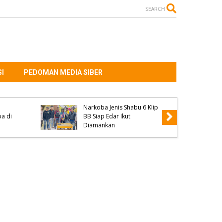
SEARCH
I
PEDOMAN MEDIA SIBER
Kanit Reskrim Polsek
edar
Parado Jadi Pemateri
4
Seminar KKN Universitas
ut
Muhammadiyah Bima dan
Ini Penyampaiannya