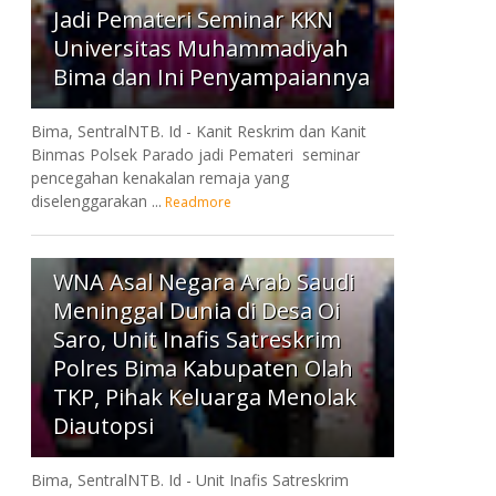
Jadi Pemateri Seminar KKN
Universitas Muhammadiyah
Bima dan Ini Penyampaiannya
Bima, SentralNTB. Id - Kanit Reskrim dan Kanit
Binmas Polsek Parado jadi Pemateri seminar
pencegahan kenakalan remaja yang
diselenggarakan ...
Readmore
7
WNA Asal Negara Arab Saudi
Meninggal Dunia di Desa Oi
Saro, Unit Inafis Satreskrim
Polres Bima Kabupaten Olah
TKP, Pihak Keluarga Menolak
Diautopsi
Bima, SentralNTB. Id - Unit Inafis Satreskrim