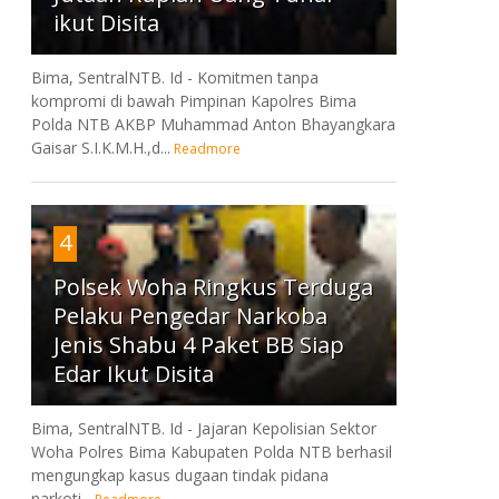
ikut Disita
Bima, SentralNTB. Id - Komitmen tanpa
kompromi di bawah Pimpinan Kapolres Bima
Polda NTB AKBP Muhammad Anton Bhayangkara
Gaisar S.I.K.M.H.,d...
Readmore
4
Polsek Woha Ringkus Terduga
Pelaku Pengedar Narkoba
Jenis Shabu 4 Paket BB Siap
Edar Ikut Disita
Bima, SentralNTB. Id - Jajaran Kepolisian Sektor
Woha Polres Bima Kabupaten Polda NTB berhasil
mengungkap kasus dugaan tindak pidana
narkoti...