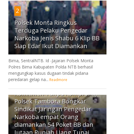
2
Polsek Monta Ringkus
Terduga Pelaku Pengedar
Narkoba Jenis Shabu 6 Klip BB
Siap Edar Ikut Diamankan
Bima, SentralNTB. Id -Jajaran Polsek Monta
Polres Bima Kabupaten Polda NTB berhasil
mengungkap kasus dugaan tindak pidana
peredaran gelap na...
Readmore
3
Komitmen Tanpa Kompromi,
Polsek Tambora Bongkar
Sindikat Jaringan Pengedar
Narkoba empat Orang
diamankan 54 Poket BB dan
Jutaan Rupiah Uang Tunai