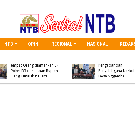
NTB
OPINI
REGIONAL
NASIONAL
REDAKS
WNA Asal Negara Arab
Saudi Meninggal Dunia di
Polsek Woha Ringkus
Desa Oi Saro, Unit Inafis
Terduga Pelaku Peng
Satreskrim Polres Bima
Narkoba Jenis Shabu 
Kabupaten Olah TKP, Pihak
Paket BB Siap Edar Ik
Keluarga Menolak Diautopsi
Disita