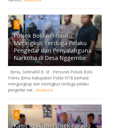
Readmore
5
Polsek Bolo Berhasil
Meringkus Terduga Pelaku
Pengedar dan Penyalahguna
Narkoba di Desa Nggembe
Bima, SentralNTB. Id - Personel Polsek Bolo
Polres Bima Kabupaten Polda NTB berhasil
mengungkap dan meringkus terduga pelaku
pengedar nar...
Readmore
6
Kanit Reskrim Polsek Parado