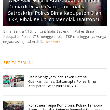
WNA Asal Negara Arab Saudi Meninggal
Dunia di Desa Oi Saro, Unit Inafis
Satreskrim Polres Bima Kabupaten Olah
TKP, Pihak Keluarga Menolak Diautopsi
Bima, SentralNTB. Id - Unit Inafis Satreskrim Polres Bima
Kabupaten Polda NTB menggelar olah TKP meninggalnya warga
negara asing asal Arab S...
Readmore
BERITA TERKINI
Hadir Mengayomi dan Tekan Potensi
Guankamtibmas, Satsamapta Polres Bima
Kabupaten Gelar Patroli KRYD
Komitmen Tanpa Kompromi, Polsek Tambora
Bongkar Sindikat Jaringan Pengedar Narkoba