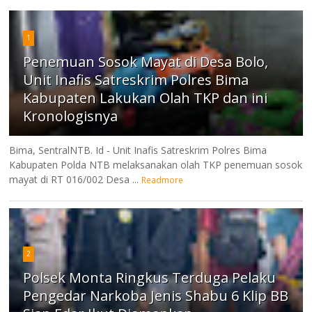
1
Penemuan Sosok Mayat di Desa Bolo,
Unit Inafis Satreskrim Polres Bima
Kabupaten Lakukan Olah TKP dan ini
Kronologisnya
Bima, SentralNTB. Id - Unit Inafis Satreskrim Polres Bima
Kabupaten Polda NTB melaksanakan olah TKP penemuan sosok
mayat di RT 016/002 Desa ...
Readmore
2
Polsek Monta Ringkus Terduga Pelaku
Pengedar Narkoba Jenis Shabu 6 Klip BB