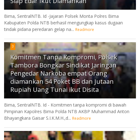
Siap Edar Ikut Diamankan
Bima, SentralNTB. Id -Jajaran Polsek Monta Polres Bima
Kabupaten Polda NTB berhasil mengungkap kasus dugaan
tindak pidana peredaran gelap na...
Readmore
3
Komitmen Tanpa Kompromi, Polsek
Tambora Bongkar Sindikat Jaringan
Pengedar Narkoba empat Orang
diamankan 54 Poket BB dan Jutaan
Rupiah Uang Tunai ikut Disita
Bima, SentralNTB. Id - Komitmen tanpa kompromi di bawah
Pimpinan Kapolres Bima Polda NTB AKBP Muhammad Anton
Bhayangkara Gaisar S.I.K.M.H.,d...
Readmore