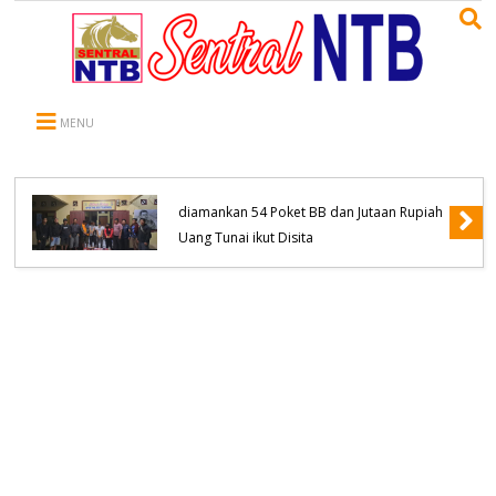
MENU
Komitmen Tanpa Kompromi, Polsek
Tambora Bongkar Sindikat Jaringan
Pengedar Narkoba empat Orang
diamankan 54 Poket BB dan Jutaan Rupiah
Uang Tunai ikut Disita