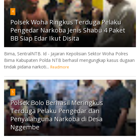
4
Polsek Woha Ringkus Terduga Pelaku
Pengedar Narkoba Jenis Shabu 4 Paket
BB Siap Edar Ikut Disita
Bima, SentralNTB. Id - Jajaran Kepolisian Sektor Woha Polres
Bima Kabupaten Polda NTB berhasil mengungkap kasus dugaan
tindak pidana narkoti...
Readmore
5
Polsek Bolo Berhasil Meringkus
Terduga Pelaku Pengedar dan
Penyalahguna Narkoba di Desa
Nggembe