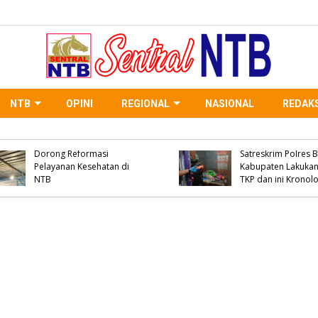
NTB
OPINI
REGIONAL
NASIONAL
REDAKS
Salah Diagnosis Disorot,
Penemuan Sosok May
Dialog GAKADA BIDOM
Desa Bolo, Unit Inafis
Dorong Reformasi
Satreskrim Polres Bi
Pelayanan Kesehatan di
Kabupaten Lakukan O
NTB
TKP dan ini Kronolog