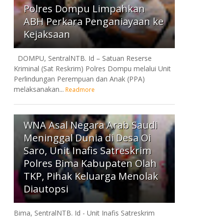
Polres Dompu Limpahkan
ABH Perkara Penganiayaan ke
Kejaksaan
DOMPU, SentralNTB. Id – Satuan Reserse
Kriminal (Sat Reskrim) Polres Dompu melalui Unit
Perlindungan Perempuan dan Anak (PPA)
melaksanakan...
Readmore
7
WNA Asal Negara Arab Saudi
Meninggal Dunia di Desa Oi
Saro, Unit Inafis Satreskrim
Polres Bima Kabupaten Olah
TKP, Pihak Keluarga Menolak
Diautopsi
Bima, SentralNTB. Id - Unit Inafis Satreskrim