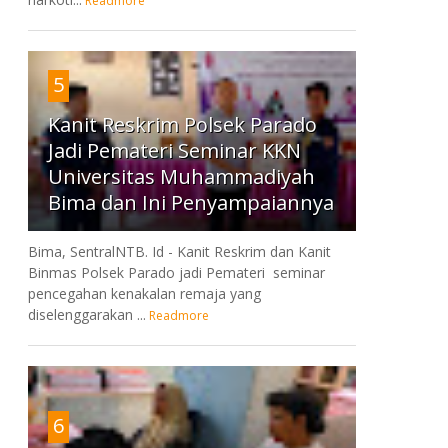
Readmore
5
Kanit Reskrim Polsek Parado
Jadi Pemateri Seminar KKN
Universitas Muhammadiyah
Bima dan Ini Penyampaiannya
Bima, SentralNTB. Id - Kanit Reskrim dan Kanit
Binmas Polsek Parado jadi Pemateri seminar
pencegahan kenakalan remaja yang
diselenggarakan ...
Readmore
6