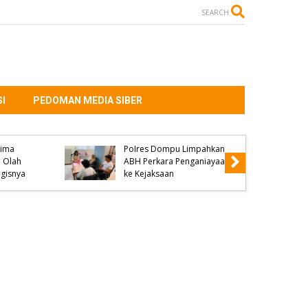
SEARCH
I
PEDOMAN MEDIA SIBER
at di
ma
Polres Dompu Limpahkan
lah
ABH Perkara Penganiayaan
isnya
ke Kejaksaan