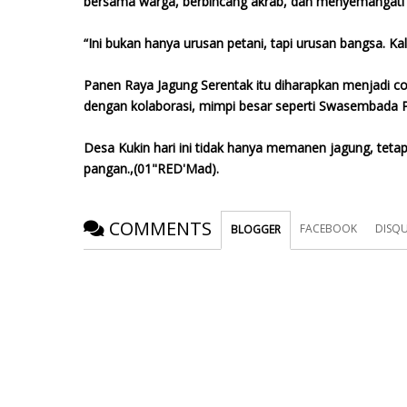
bersama warga, berbincang akrab, dan menyemangati p
“Ini bukan hanya urusan petani, tapi urusan bangsa. Kal
Panen Raya Jagung Serentak itu diharapkan menjadi con
dengan kolaborasi, mimpi besar seperti Swasembada 
Desa Kukin hari ini tidak hanya memanen jagung, teta
pangan.,(01"RED'Mad).
COMMENTS
FACEBOOK
DISQ
BLOGGER