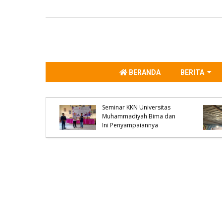
BERANDA
BERITA
gkus
Kanit Reskrim Polsek
Pengedar
Parado Jadi Pemateri
habu 4
Seminar KKN Universitas
r Ikut
Muhammadiyah Bima dan
Ini Penyampaiannya