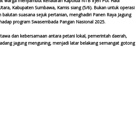
t warga menyambut kehadiran Kapolda NTB Irjen Pol. Hadi
Utara, Kabupaten Sumbawa, Kamis siang (5/6). Bukan untuk operasi
alam balutan suasana sejuk pertanian, menghadiri Panen Raya Jagung
terhadap program Swasembada Pangan Nasional 2025.
a tawa dan kebersamaan antara petani lokal, pemerintah daerah,
 ladang jagung menguning, menjadi latar belakang semangat gotong