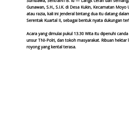
Sumbawa, SentralNTB. Id — Langit cerah dan semanga
Gunawan, S.H., S.I.K. di Desa Kukin, Kecamatan Moyo 
atau razia, kali ini jenderal bintang dua itu datang d
Serentak Kuartal II, sebagai bentuk nyata dukungan 
Acara yang dimulai pukul 13.30 Wita itu dipenuhi cand
unsur TNI-Polri, dan tokoh masyarakat. Ribuan hektar
royong yang kental terasa.