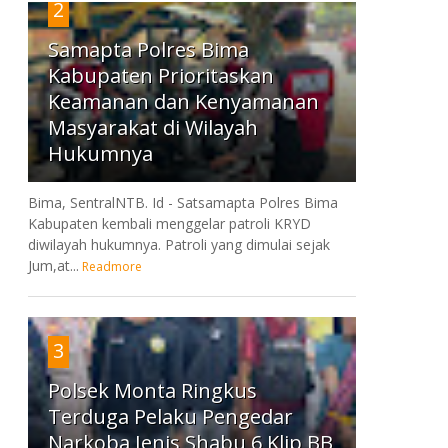
2
Samapta Polres Bima
Kabupaten Prioritaskan
Keamanan dan Kenyamanan
Masyarakat di Wilayah
Hukumnya
Bima, SentralNTB. Id - Satsamapta Polres Bima
Kabupaten kembali menggelar patroli KRYD
diwilayah hukumnya. Patroli yang dimulai sejak
Jum,at...
Readmore
3
Polsek Monta Ringkus
Terduga Pelaku Pengedar
Narkoba Jenis Shabu 6 Klip BB