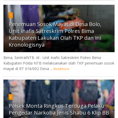
1
Penemuan Sosok Mayat di Desa Bolo,
Unit Inafis Satreskrim Polres Bima
Kabupaten Lakukan Olah TKP dan ini
Kronologisnya
Bima, SentralNTB. Id - Unit Inafis Satreskrim Polres Bima
Kabupaten Polda NTB melaksanakan olah TKP penemuan sosok
mayat di RT 016/002 Desa ...
Readmore
2
Polsek Monta Ringkus Terduga Pelaku
Pengedar Narkoba Jenis Shabu 6 Klip BB