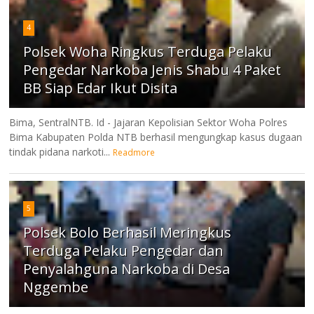
4
Polsek Woha Ringkus Terduga Pelaku
Pengedar Narkoba Jenis Shabu 4 Paket
BB Siap Edar Ikut Disita
Bima, SentralNTB. Id - Jajaran Kepolisian Sektor Woha Polres
Bima Kabupaten Polda NTB berhasil mengungkap kasus dugaan
tindak pidana narkoti...
Readmore
5
Polsek Bolo Berhasil Meringkus
Terduga Pelaku Pengedar dan
Penyalahguna Narkoba di Desa
Nggembe