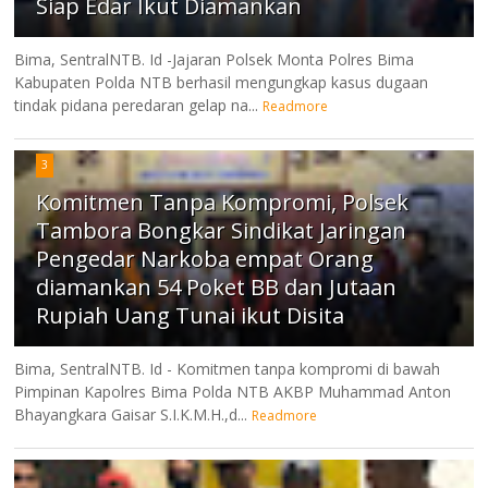
Siap Edar Ikut Diamankan
Bima, SentralNTB. Id -Jajaran Polsek Monta Polres Bima
Kabupaten Polda NTB berhasil mengungkap kasus dugaan
tindak pidana peredaran gelap na...
Readmore
3
Komitmen Tanpa Kompromi, Polsek
Tambora Bongkar Sindikat Jaringan
Pengedar Narkoba empat Orang
diamankan 54 Poket BB dan Jutaan
Rupiah Uang Tunai ikut Disita
Bima, SentralNTB. Id - Komitmen tanpa kompromi di bawah
Pimpinan Kapolres Bima Polda NTB AKBP Muhammad Anton
Bhayangkara Gaisar S.I.K.M.H.,d...
Readmore