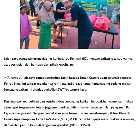
Salah satu warga penerima daging kurban, Ibu Fatimah (50), menyampaikan rasa syukurnya
atas perhatian dan bantuan dari pihak kepolisian.
> “Alhamdulillah, saya sangat berterima kasih kepada Bapak Kapolres dan seluruh anggota
Polres Bima. Ini sangat membantu kami, apalagi di saat harga-harga daging sedang mahal.
Semoga kebaikan ini dibalas oleh Allah SWT,” tuturnya haru.
Kegiatan penyembelihan dan pendistribusian daging kurban ini tidak hanya mencerminkan
semangat keagamaan, tetapi juga memperkuat nilai-nilai kemanusiaan dan pelayanan Polri
kepada masyarakat. Dengan pendekatan yang humanis dan penuh empati, Polres Bima di
bawah kepemimpinan AKBP Eko Sutomo, S.I.K., M.I.K. terus berupaya menciptakan rasa aman,
damai, dan penuh kasih di tengah masyarakat.,(01"RED'Mad).