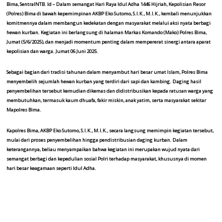
Bima, SentralNTB. Id – Dalam semangat Hari Raya Idul Adha 1446 Hijriah, Kepolisian Resor
(Polres) Bima di bawah kepemimpinan AKBP Eko Sutomo, S.I.K., M.I.K., kembali menunjukkan
komitmennya dalam membangun kedekatan dengan masyarakat melalui aksi nyata berbagi
hewan kurban. Kegiatan ini berlangsung di halaman Markas Komando (Mako) Polres Bima,
Jumat (5/6/2025), dan menjadi momentum penting dalam mempererat sinergi antara aparat
kepolisian dan warga. Jumat 06 Juni 2025.
Sebagai bagian dari tradisi tahunan dalam menyambut hari besar umat Islam, Polres Bima
menyembelih sejumlah hewan kurban yang terdiri dari sapi dan kambing. Daging hasil
penyembelihan tersebut kemudian dikemas dan didistribusikan kepada ratusan warga yang
membutuhkan, termasuk kaum dhuafa, fakir miskin, anak yatim, serta masyarakat sekitar
Mapolres Bima.
Kapolres Bima, AKBP Eko Sutomo, S.I.K., M.I.K., secara langsung memimpin kegiatan tersebut,
mulai dari proses penyembelihan hingga pendistribusian daging kurban. Dalam
keterangannya, beliau menyampaikan bahwa kegiatan ini merupakan wujud nyata dari
semangat berbagi dan kepedulian sosial Polri terhadap masyarakat, khususnya di momen
hari besar keagamaan seperti Idul Adha.