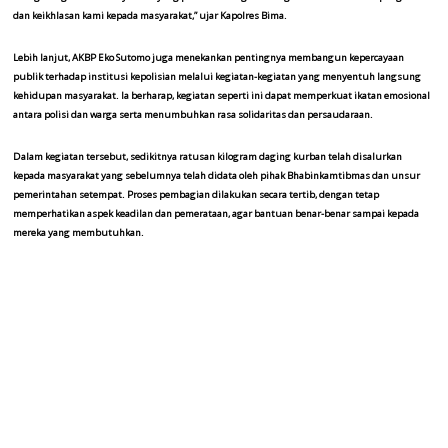
dan keikhlasan kami kepada masyarakat,” ujar Kapolres Bima.
Lebih lanjut, AKBP Eko Sutomo juga menekankan pentingnya membangun kepercayaan
publik terhadap institusi kepolisian melalui kegiatan-kegiatan yang menyentuh langsung
kehidupan masyarakat. Ia berharap, kegiatan seperti ini dapat memperkuat ikatan emosional
antara polisi dan warga serta menumbuhkan rasa solidaritas dan persaudaraan.
Dalam kegiatan tersebut, sedikitnya ratusan kilogram daging kurban telah disalurkan
kepada masyarakat yang sebelumnya telah didata oleh pihak Bhabinkamtibmas dan unsur
pemerintahan setempat. Proses pembagian dilakukan secara tertib, dengan tetap
memperhatikan aspek keadilan dan pemerataan, agar bantuan benar-benar sampai kepada
mereka yang membutuhkan.