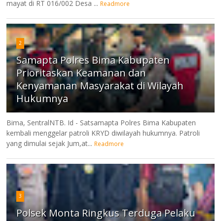
mayat di RT 016/002 Desa ...
Readmore
2
Samapta Polres Bima Kabupaten
Prioritaskan Keamanan dan
Kenyamanan Masyarakat di Wilayah
Hukumnya
Bima, SentralNTB. Id - Satsamapta Polres Bima Kabupaten
kembali menggelar patroli KRYD diwilayah hukumnya. Patroli
yang dimulai sejak Jum,at...
Readmore
3
Polsek Monta Ringkus Terduga Pelaku