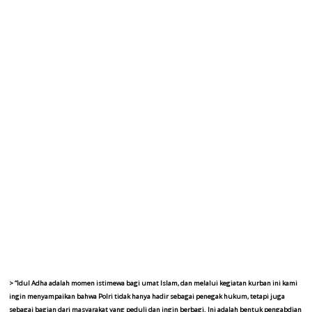
> “Idul Adha adalah momen istimewa bagi umat Islam, dan melalui kegiatan kurban ini kami
ingin menyampaikan bahwa Polri tidak hanya hadir sebagai penegak hukum, tetapi juga
sebagai bagian dari masyarakat yang peduli dan ingin berbagi. Ini adalah bentuk pengabdian