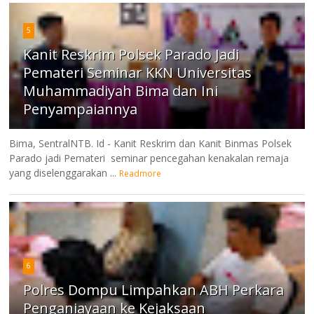
5
Kanit Reskrim Polsek Parado Jadi
Pemateri Seminar KKN Universitas
Muhammadiyah Bima dan Ini
Penyampaiannya
Bima, SentralNTB. Id - Kanit Reskrim dan Kanit Binmas Polsek
Parado jadi Pemateri seminar pencegahan kenakalan remaja
yang diselenggarakan ...
Readmore
6
Polres Dompu Limpahkan ABH Perkara
Penganiayaan ke Kejaksaan