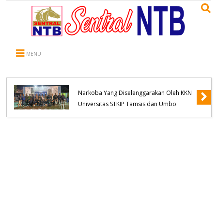
MENU
WNA Asal Negara Arab Saudi Meninggal
Dunia di Desa Oi Saro, Unit Inafis
Satreskrim Polres Bima Kabupaten Olah
TKP, Pihak Keluarga Menolak Diautopsi