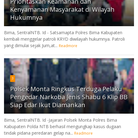
Prioritaskan Keamanan dan
Kenyamanan Masyarakat di Wilayah
Hukumnya
Bima, SentralNTB. Id - Satsamapta Polres Bima Kabupaten
kembali menggelar patroli KRYD diwilayah hukumnya. Patroli
yang dimulai sejak Jum,at...
Readmore
3
Polsek Monta Ringkus Terduga Pelaku
Pengedar Narkoba Jenis Shabu 6 Klip BB
Siap Edar Ikut Diamankan
Bima, SentralNTB. Id -Jajaran Polsek Monta Polres Bima
Kabupaten Polda NTB berhasil mengungkap kasus dugaan
tindak pidana peredaran gelap na...
Readmore