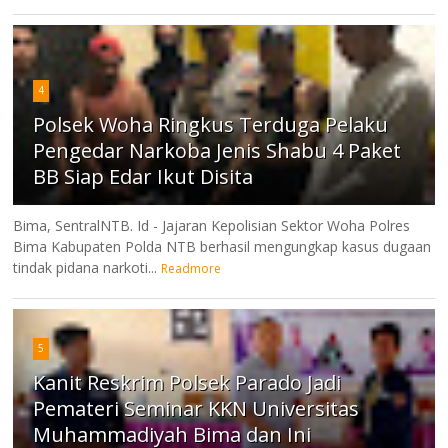
4
Polsek Woha Ringkus Terduga Pelaku
Pengedar Narkoba Jenis Shabu 4 Paket
BB Siap Edar Ikut Disita
Bima, SentralNTB. Id - Jajaran Kepolisian Sektor Woha Polres
Bima Kabupaten Polda NTB berhasil mengungkap kasus dugaan
tindak pidana narkoti...
Readmore
5
Kanit Reskrim Polsek Parado Jadi
Pemateri Seminar KKN Universitas
Muhammadiyah Bima dan Ini