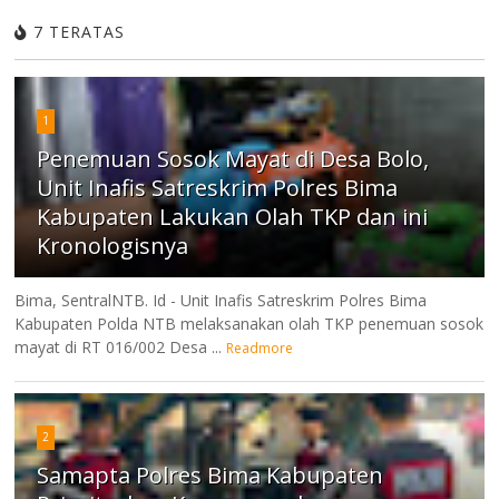
7 TERATAS
1
Penemuan Sosok Mayat di Desa Bolo,
Unit Inafis Satreskrim Polres Bima
Kabupaten Lakukan Olah TKP dan ini
Kronologisnya
Bima, SentralNTB. Id - Unit Inafis Satreskrim Polres Bima
Kabupaten Polda NTB melaksanakan olah TKP penemuan sosok
mayat di RT 016/002 Desa ...
Readmore
2
Samapta Polres Bima Kabupaten