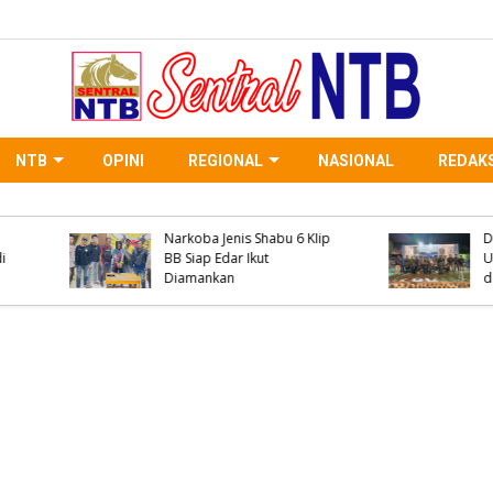
NTB
OPINI
REGIONAL
NASIONAL
REDAKS
Polsek Woha Ringkus
Kanit Reskrim Polsek
Terduga Pelaku Pengedar
Parado Jadi Pemateri
Narkoba Jenis Shabu 4
Seminar KKN Universi
Paket BB Siap Edar Ikut
Muhammadiyah Bima
Disita
Ini Penyampaiannya