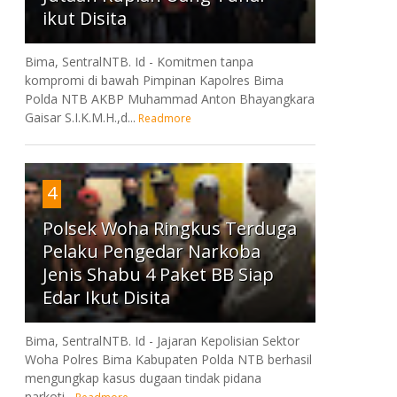
ikut Disita
Bima, SentralNTB. Id - Komitmen tanpa
kompromi di bawah Pimpinan Kapolres Bima
Polda NTB AKBP Muhammad Anton Bhayangkara
Gaisar S.I.K.M.H.,d...
Readmore
4
Polsek Woha Ringkus Terduga
Pelaku Pengedar Narkoba
Jenis Shabu 4 Paket BB Siap
Edar Ikut Disita
Bima, SentralNTB. Id - Jajaran Kepolisian Sektor
Woha Polres Bima Kabupaten Polda NTB berhasil
mengungkap kasus dugaan tindak pidana
narkoti...