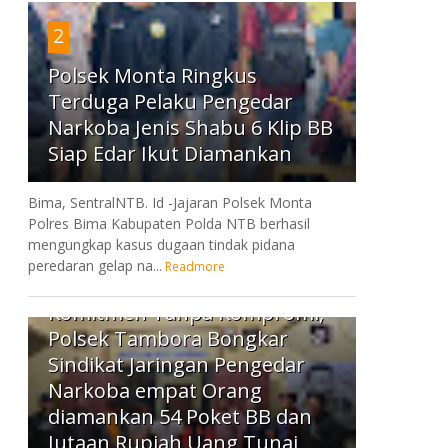
2
Polsek Monta Ringkus
Terduga Pelaku Pengedar
Narkoba Jenis Shabu 6 Klip BB
Siap Edar Ikut Diamankan
Bima, SentralNTB. Id -Jajaran Polsek Monta
Polres Bima Kabupaten Polda NTB berhasil
mengungkap kasus dugaan tindak pidana
peredaran gelap na...
Readmore
3
Komitmen Tanpa Kompromi,
Polsek Tambora Bongkar
Sindikat Jaringan Pengedar
Narkoba empat Orang
diamankan 54 Poket BB dan
Jutaan Rupiah Uang Tunai