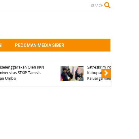
SEARCH
I
PEDOMAN MEDIA SIBER
Salah Diagnosis Disorot,
Dialog GAKADA BIDOM
tas
Dorong Reformasi
 dan
Pelayanan Kesehatan di
NTB