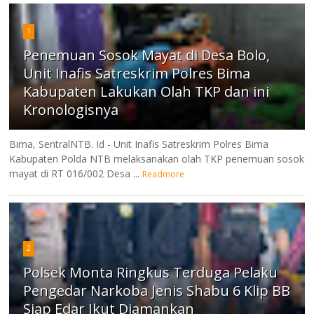
1
Penemuan Sosok Mayat di Desa Bolo,
Unit Inafis Satreskrim Polres Bima
Kabupaten Lakukan Olah TKP dan ini
Kronologisnya
Bima, SentralNTB. Id - Unit Inafis Satreskrim Polres Bima
Kabupaten Polda NTB melaksanakan olah TKP penemuan sosok
mayat di RT 016/002 Desa ...
Readmore
2
Polsek Monta Ringkus Terduga Pelaku
Pengedar Narkoba Jenis Shabu 6 Klip BB
Siap Edar Ikut Diamankan