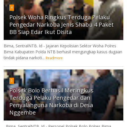
4
Polsek Woha Ringkus Terduga Pelaku
Pengedar Narkoba Jenis Shabu 4 Paket
BB Siap Edar Ikut Disita
Bima, SentralNTB. Id - Jajaran Kepolisian Sektor Woha Polres
Bima Kabupaten Polda NTB berhasil mengungkap kasus dugaan
tindak pidana narkoti...
Readmore
5
Polsek Bolo Berhasil Meringkus
Terduga Pelaku Pengedar dan
Penyalahguna Narkoba di Desa
Nggembe
Bima, SentralNTB. Id - Personel Polsek Bolo Polres Bima