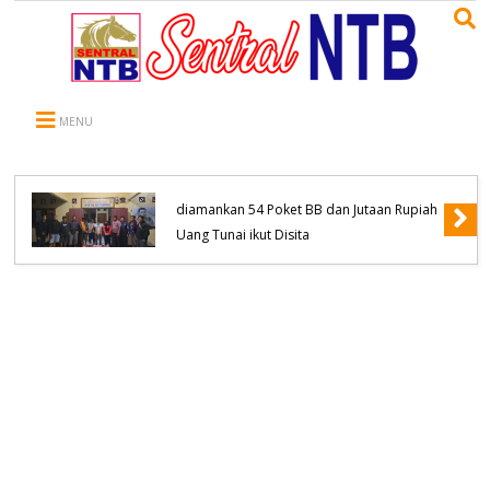
MENU
Komitmen Tanpa Kompromi, Polsek
Tambora Bongkar Sindikat Jaringan
Pengedar Narkoba empat Orang
diamankan 54 Poket BB dan Jutaan Rupiah
Uang Tunai ikut Disita