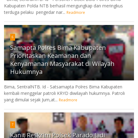
Kabupaten Polda NTB berhasil mengungkap dan meringkus
terduga pelaku pengedar nar...
Readmore
6
Samapta Polres Bima Kabupaten
Prioritaskan Keamanan dan
Kenyamanan Masyarakat di Wilayah
Hukumnya
Bima, SentralNTB. Id - Satsamapta Polres Bima Kabupaten
kembali menggelar patroli KRYD diwilayah hukumnya. Patroli
yang dimulai sejak Jum,at...
Readmore
7
Kanit Reskrim Polsek Parado Jadi