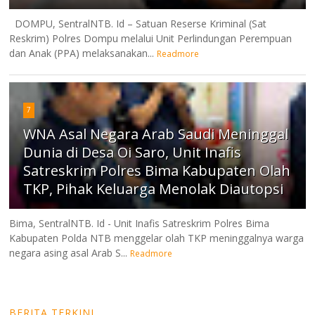
DOMPU, SentralNTB. Id – Satuan Reserse Kriminal (Sat
Reskrim) Polres Dompu melalui Unit Perlindungan Perempuan
dan Anak (PPA) melaksanakan...
Readmore
7
WNA Asal Negara Arab Saudi Meninggal
Dunia di Desa Oi Saro, Unit Inafis
Satreskrim Polres Bima Kabupaten Olah
TKP, Pihak Keluarga Menolak Diautopsi
Bima, SentralNTB. Id - Unit Inafis Satreskrim Polres Bima
Kabupaten Polda NTB menggelar olah TKP meninggalnya warga
negara asing asal Arab S...
Readmore
BERITA TERKINI