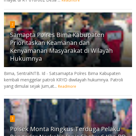
Readmore
2
Samapta Polres Bima Kabupaten
Prioritaskan Keamanan dan
Kenyamanan Masyarakat di Wilayah
Hukumnya
Bima, SentralNTB. Id - Satsamapta Polres Bima Kabupaten
kembali menggelar patroli KRYD diwilayah hukumnya. Patroli
yang dimulai sejak Jum,at...
Readmore
3
Polsek Monta Ringkus Terduga Pelaku