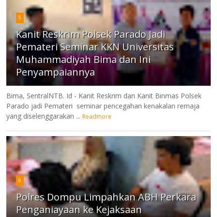
5
Kanit Reskrim Polsek Parado Jadi
Pemateri Seminar KKN Universitas
Muhammadiyah Bima dan Ini
Penyampaiannya
Bima, SentralNTB. Id - Kanit Reskrim dan Kanit Binmas Polsek
Parado jadi Pemateri seminar pencegahan kenakalan remaja
yang diselenggarakan ...
Readmore
6
Polres Dompu Limpahkan ABH Perkara
Penganiayaan ke Kejaksaan