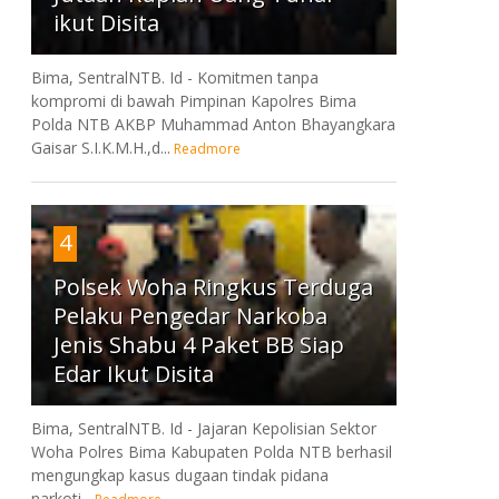
ikut Disita
Bima, SentralNTB. Id - Komitmen tanpa
kompromi di bawah Pimpinan Kapolres Bima
Polda NTB AKBP Muhammad Anton Bhayangkara
Gaisar S.I.K.M.H.,d...
Readmore
4
Polsek Woha Ringkus Terduga
Pelaku Pengedar Narkoba
Jenis Shabu 4 Paket BB Siap
Edar Ikut Disita
Bima, SentralNTB. Id - Jajaran Kepolisian Sektor
Woha Polres Bima Kabupaten Polda NTB berhasil
mengungkap kasus dugaan tindak pidana
narkoti...