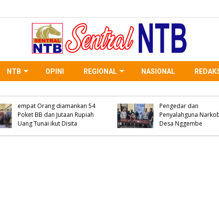
NTB
OPINI
REGIONAL
NASIONAL
REDAKS
WNA Asal Negara Arab
Saudi Meninggal Dunia di
Polsek Woha Ringkus
Desa Oi Saro, Unit Inafis
Terduga Pelaku Peng
Satreskrim Polres Bima
Narkoba Jenis Shabu 
Kabupaten Olah TKP, Pihak
Paket BB Siap Edar Ik
Keluarga Menolak Diautopsi
Disita