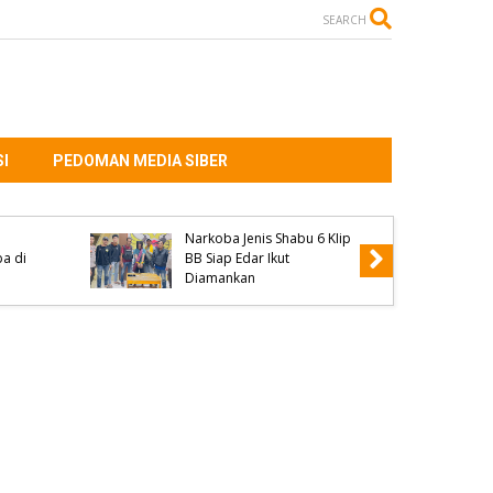
SEARCH
I
PEDOMAN MEDIA SIBER
Kanit Reskrim Polsek
edar
Parado Jadi Pemateri
4
Seminar KKN Universitas
ut
Muhammadiyah Bima dan
Ini Penyampaiannya