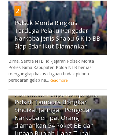
2
Polsek Monta Ringkus
Terduga Pelaku Pengedar
Narkoba Jenis Shabu 6 Klip BB
Siap Edar Ikut Diamankan
Bima, SentralNTB. Id -Jajaran Polsek Monta
Polres Bima Kabupaten Polda NTB berhasil
mengungkap kasus dugaan tindak pidana
peredaran gelap na...
Readmore
3
Komitmen Tanpa Kompromi,
Polsek Tambora Bongkar
Sindikat Jaringan Pengedar
Narkoba empat Orang
diamankan 54 Poket BB dan
Jutaan Rupiah Uang Tunai