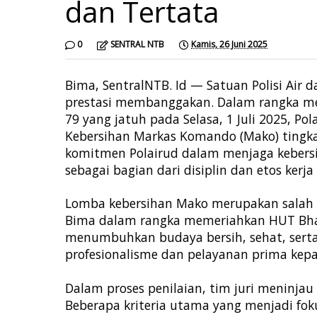
dan Tertata
0
SENTRAL NTB
Kamis, 26 Juni 2025
Bima, SentralNTB. Id — Satuan Polisi Air 
prestasi membanggakan. Dalam rangka me
79 yang jatuh pada Selasa, 1 Juli 2025, Po
Kebersihan Markas Komando (Mako) tingkat 
komitmen Polairud dalam menjaga kebersi
sebagai bagian dari disiplin dan etos kerja
Lomba kebersihan Mako merupakan salah sa
Bima dalam rangka memeriahkan HUT Bhaya
menumbuhkan budaya bersih, sehat, sert
profesionalisme dan pelayanan prima kep
Dalam proses penilaian, tim juri meninjau
Beberapa kriteria utama yang menjadi foku