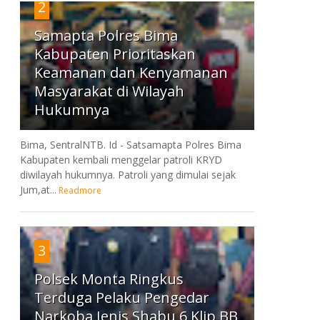
2
Samapta Polres Bima
Kabupaten Prioritaskan
Keamanan dan Kenyamanan
Masyarakat di Wilayah
Hukumnya
Bima, SentralNTB. Id - Satsamapta Polres Bima
Kabupaten kembali menggelar patroli KRYD
diwilayah hukumnya. Patroli yang dimulai sejak
Jum,at...
Readmore
3
Polsek Monta Ringkus
Terduga Pelaku Pengedar
Narkoba Jenis Shabu 6 Klip BB