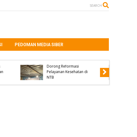
SEARCH
I
PEDOMAN MEDIA SIBER
at di
ma
Polres Dompu Limpahkan
lah
ABH Perkara Penganiayaan
isnya
ke Kejaksaan