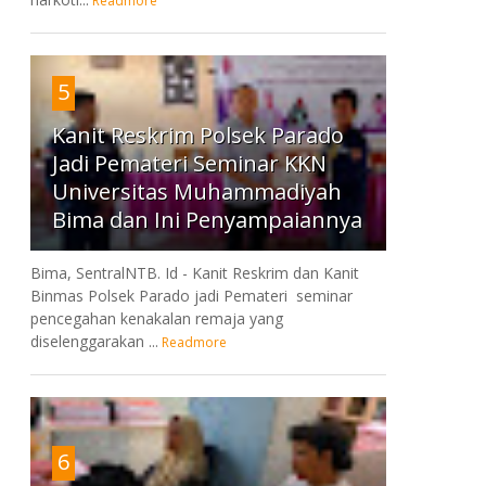
Readmore
5
Kanit Reskrim Polsek Parado
Jadi Pemateri Seminar KKN
Universitas Muhammadiyah
Bima dan Ini Penyampaiannya
Bima, SentralNTB. Id - Kanit Reskrim dan Kanit
Binmas Polsek Parado jadi Pemateri seminar
pencegahan kenakalan remaja yang
diselenggarakan ...
Readmore
6