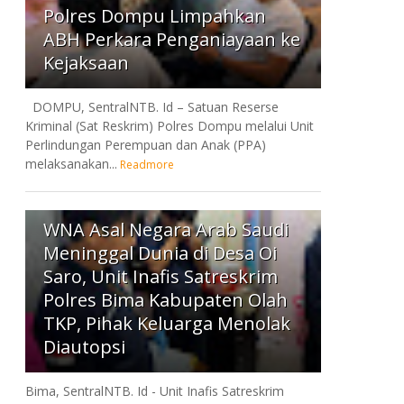
Polres Dompu Limpahkan
ABH Perkara Penganiayaan ke
Kejaksaan
DOMPU, SentralNTB. Id – Satuan Reserse
Kriminal (Sat Reskrim) Polres Dompu melalui Unit
Perlindungan Perempuan dan Anak (PPA)
melaksanakan...
Readmore
7
WNA Asal Negara Arab Saudi
Meninggal Dunia di Desa Oi
Saro, Unit Inafis Satreskrim
Polres Bima Kabupaten Olah
TKP, Pihak Keluarga Menolak
Diautopsi
Bima, SentralNTB. Id - Unit Inafis Satreskrim