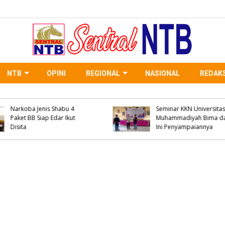
NTB
OPINI
REGIONAL
NASIONAL
REDAKS
Salah Diagnosis Disorot,
Penemuan Sosok May
Dialog GAKADA BIDOM
Desa Bolo, Unit Inafis
Dorong Reformasi
Satreskrim Polres Bi
Pelayanan Kesehatan di
Kabupaten Lakukan O
NTB
TKP dan ini Kronolog