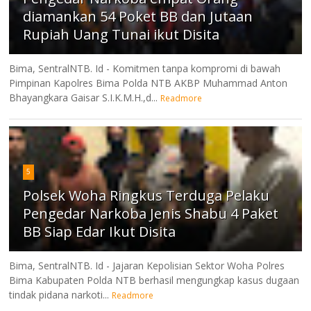
diamankan 54 Poket BB dan Jutaan
Rupiah Uang Tunai ikut Disita
Bima, SentralNTB. Id - Komitmen tanpa kompromi di bawah
Pimpinan Kapolres Bima Polda NTB AKBP Muhammad Anton
Bhayangkara Gaisar S.I.K.M.H.,d...
Readmore
5
Polsek Woha Ringkus Terduga Pelaku
Pengedar Narkoba Jenis Shabu 4 Paket
BB Siap Edar Ikut Disita
Bima, SentralNTB. Id - Jajaran Kepolisian Sektor Woha Polres
Bima Kabupaten Polda NTB berhasil mengungkap kasus dugaan
tindak pidana narkoti...
Readmore