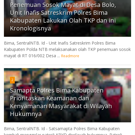
Penemuan Sosok Mayat di Desa Bolo,
Unit Inafis Satreskrim Polres Bima
Kabupaten Lakukan Olah TKP dan ini
Kronologisnya
Bima, SentralNTB. Id - Unit Inafis Satreskrim Polres Bima
Kabupaten Polda NTB melaksanakan olah TKP penemuan sosok
mayat di RT 016/002 Desa ...
Readmore
2
Samapta Polres Bima Kabupaten
Prioritaskan Keamanan dan
Kenyamanan Masyarakat di Wilayah
Hukumnya
Bima, SentralNTB. Id - Satsamapta Polres Bima Kabupaten
kembali menggelar patroli KRYD diwilayah hukumnya. Patroli