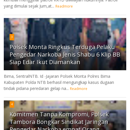
yang dimulai sejak Jum,at...
Readmore
3
Polsek Monta Ringkus Terduga Pelaku
Pengedar Narkoba Jenis Shabu 6 Klip BB
Siap Edar Ikut Diamankan
Bima, SentralNTB. Id -Jajaran Polsek Monta Polres Bima
Kabupaten Polda NTB berhasil mengungkap kasus dugaan
tindak pidana peredaran gelap na...
Readmore
4
Komitmen Tanpa Kompromi, Polsek
Tambora Bongkar Sindikat Jaringan
Pengedar Narkoba empat Orang