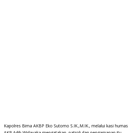
Kapolres Bima AKBP Eko Sutomo S.IK.,M.IK., melalui kasi humas
AKP Adib Widayaka mengatakan, patroli dan pengamanan itu