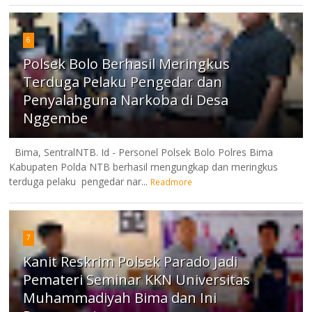
6
Polsek Bolo Berhasil Meringkus
Terduga Pelaku Pengedar dan
Penyalahguna Narkoba di Desa
Nggembe
Bima, SentralNTB. Id - Personel Polsek Bolo Polres Bima
Kabupaten Polda NTB berhasil mengungkap dan meringkus
terduga pelaku pengedar nar...
Readmore
7
Kanit Reskrim Polsek Parado Jadi
Pemateri Seminar KKN Universitas
Muhammadiyah Bima dan Ini