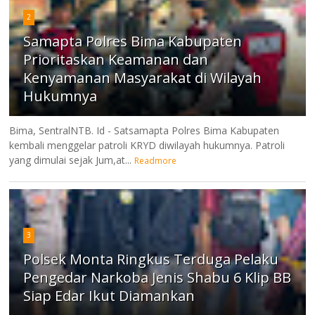
2
Samapta Polres Bima Kabupaten
Prioritaskan Keamanan dan
Kenyamanan Masyarakat di Wilayah
Hukumnya
Bima, SentralNTB. Id - Satsamapta Polres Bima Kabupaten
kembali menggelar patroli KRYD diwilayah hukumnya. Patroli
yang dimulai sejak Jum,at...
Readmore
3
Polsek Monta Ringkus Terduga Pelaku
Pengedar Narkoba Jenis Shabu 6 Klip BB
Siap Edar Ikut Diamankan