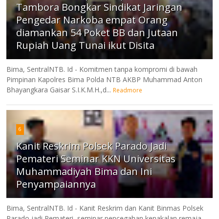
Tambora Bongkar Sindikat Jaringan
Pengedar Narkoba empat Orang
diamankan 54 Poket BB dan Jutaan
Rupiah Uang Tunai ikut Disita
Bima, SentralNTB. Id - Komitmen tanpa kompromi di bawah
Pimpinan Kapolres Bima Polda NTB AKBP Muhammad Anton
Bhayangkara Gaisar S.I.K.M.H.,d...
Readmore
6
Kanit Reskrim Polsek Parado Jadi
Pemateri Seminar KKN Universitas
Muhammadiyah Bima dan Ini
Penyampaiannya
Bima, SentralNTB. Id - Kanit Reskrim dan Kanit Binmas Polsek
Parado jadi Pemateri seminar pencegahan kenakalan remaja