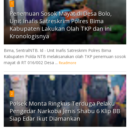
1
Penemuan Sosok Mayat di Desa Bolo,
Unit Inafis Satreskrim Polres Bima
Kabupaten Lakukan Olah TKP dan ini
Kronologisnya
Bima, SentralNTB. Id - Unit Inafis Satreskrim Polres Bima
Kabupaten Polda NTB melaksanakan olah TKP penemuan sosok
mayat di RT 016/002 Desa ...
Readmore
2
Polsek Monta Ringkus Terduga Pelaku
Pengedar Narkoba Jenis Shabu 6 Klip BB
Siap Edar Ikut Diamankan