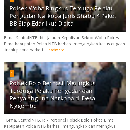
Polsek Woha Ringkus Terduga Pelaku
Pengedar Narkoba Jenis Shabu 4 Paket
BB Siap Edar Ikut Disita
Bima, SentralNTB. Id - Jajaran Kepolisian Sektor Woha Polres
Bima Kabupaten Polda NTB berhasil mengungkap kasus dugaan
tindak pidana narkoti...
Readmore
5
Polsek Bolo Berhasil Meringkus
Terduga Pelaku Pengedar dan
Penyalahguna Narkoba di Desa
Nggembe
Bima, SentralNTB. Id - Personel Polsek Bolo Polres Bima
Kabupaten Polda NTB berhasil mengungkap dan meringkus