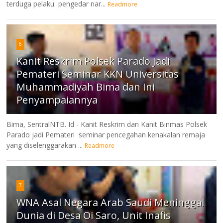
terduga pelaku pengedar nar...
Readmore
6
Kanit Reskrim Polsek Parado Jadi
Pemateri Seminar KKN Universitas
Muhammadiyah Bima dan Ini
Penyampaiannya
Bima, SentralNTB. Id - Kanit Reskrim dan Kanit Binmas Polsek
Parado jadi Pemateri seminar pencegahan kenakalan remaja
yang diselenggarakan ...
Readmore
7
WNA Asal Negara Arab Saudi Meninggal
Dunia di Desa Oi Saro, Unit Inafis