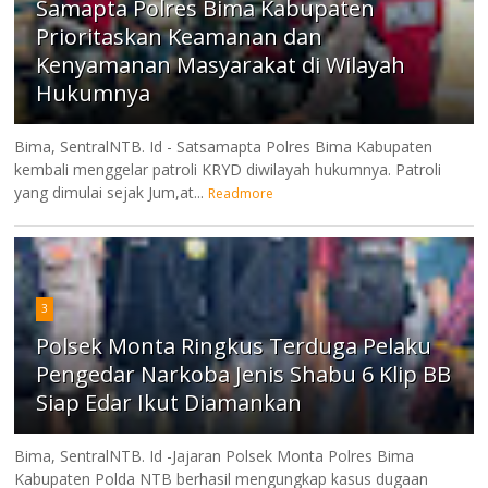
Samapta Polres Bima Kabupaten
Prioritaskan Keamanan dan
Kenyamanan Masyarakat di Wilayah
Hukumnya
Bima, SentralNTB. Id - Satsamapta Polres Bima Kabupaten
kembali menggelar patroli KRYD diwilayah hukumnya. Patroli
yang dimulai sejak Jum,at...
Readmore
3
Polsek Monta Ringkus Terduga Pelaku
Pengedar Narkoba Jenis Shabu 6 Klip BB
Siap Edar Ikut Diamankan
Bima, SentralNTB. Id -Jajaran Polsek Monta Polres Bima
Kabupaten Polda NTB berhasil mengungkap kasus dugaan