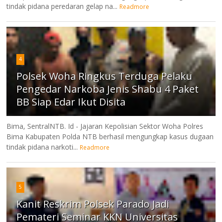
tindak pidana peredaran gelap na...
Readmore
4
Polsek Woha Ringkus Terduga Pelaku
Pengedar Narkoba Jenis Shabu 4 Paket
BB Siap Edar Ikut Disita
Bima, SentralNTB. Id - Jajaran Kepolisian Sektor Woha Polres
Bima Kabupaten Polda NTB berhasil mengungkap kasus dugaan
tindak pidana narkoti...
Readmore
5
Kanit Reskrim Polsek Parado Jadi
Pemateri Seminar KKN Universitas